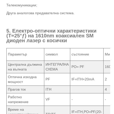
Телекомуникации;
Друга аналогова предавателна система.
5. Електро-оптични характеристики
(T=25°ƒ) на 1610nm коаксиален SM
диоден лазер с косички
Параметър
символ
състояние
Мин.
Централна дължина
ИНТЕГРАЛНА
PO= PF
1600
на вълната
СХЕМА
Оптична изходна
PF
IF=ITH+20mA
2
мощност
Прагов ток
ITH
4
Работно
VF
-
-
напрежение
Време на
IF=ITH,PO=PF(20-