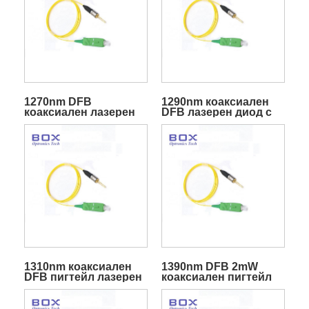
1270nm DFB
1290nm коаксиален
коаксиален лазерен
DFB лазерен диод с
диод
пигтейл
1310nm коаксиален
1390nm DFB 2mW
DFB пигтейл лазерен
коаксиален пигтейл
диод
лазерен диод