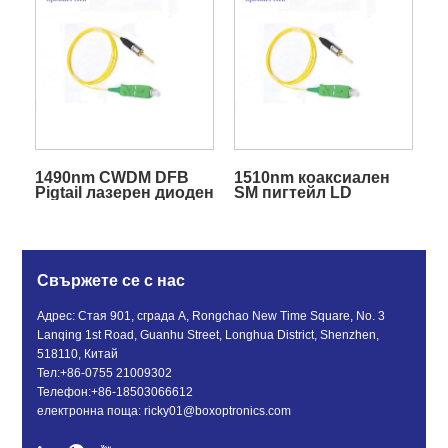
1490nm CWDM DFB
1510nm коаксиален
Pigtail лазерен диоден
SM пигтейл LD
модул
лазерен диод
Свържете се с нас
Адрес: Стая 901, сграда A, Rongchao New Time Square, No. 3
Lanqing 1st Road, Guanhu Street, Longhua District, Shenzhen,
518110, Китай
Тел:
+86-0755 21009302
Телефон:
+86-18503066612
електронна поща:
ricky01@boxoptronics.com