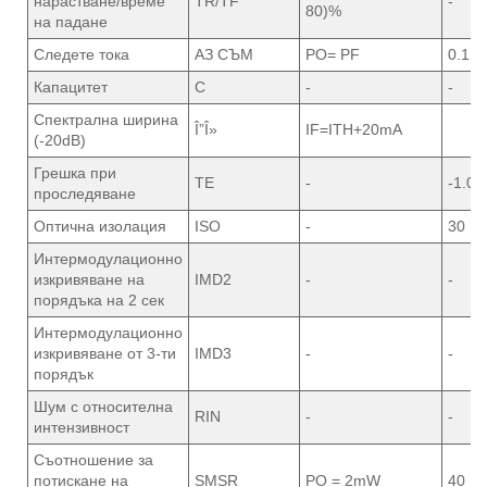
нарастване/време
TR/TF
-
80)%
на падане
Следете тока
АЗ СЪМ
PO= PF
0.1
Капацитет
C
-
-
Спектрална ширина
Î”Î»
IF=ITH+20mA
(-20dB)
Грешка при
TE
-
-1.0
проследяване
Оптична изолация
ISO
-
30
Интермодулационно
изкривяване на
IMD2
-
-
порядъка на 2 сек
Интермодулационно
изкривяване от 3-ти
IMD3
-
-
порядък
Шум с относителна
RIN
-
-
интензивност
Съотношение за
потискане на
SMSR
PO = 2mW
40