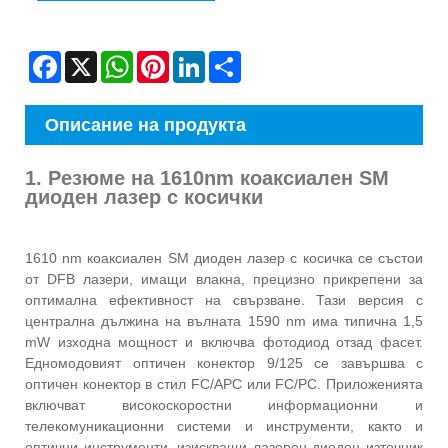
Facebook
X
WhatsApp
Pinterest
LinkedIn
Share
Описание на продукта
1. Резюме на 1610nm коаксиален SM
диоден лазер с косички
1610 nm коаксиален SM диоден лазер с косичка се състои
от DFB лазери, имащи влакна, прецизно прикрепени за
оптимална ефективност на свързване. Тази версия с
централна дължина на вълната 1590 nm има типична 1,5
mW изходна мощност и включва фотодиод отзад фасет.
Едномодовият оптичен конектор 9/125 се завършва с
оптичен конектор в стил FC/APC или FC/PC. Приложенията
включват високоскоростни информационни и
телекомуникационни системи и инструменти, както и
оптични инструменти, изискващи лазерен диоден източник