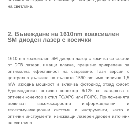
на светлина.
2. Въвеждане на 1610nm коаксиален
SM диоден лазер с косички
1610 nm коаксиален SM диоден лазер с косичка се състои
от DFB лазери, имащи влакна, прецизно прикрепени за
оптимална ефективност на свързване. Тази версия с
централна дължина на вълната 1590 nm има типична 1,5
mW изходна мощност и включва фотодиод отзад фасет.
Едномодовият оптичен конектор 9/125 се завършва с
оптичен конектор в стил FC/APC или FC/PC. Приложенията
включват високоскоростни информационни и
телекомуникационни системи и инструменти, както и
оптични инструменти, изискващи лазерен диоден източник
на светлина.