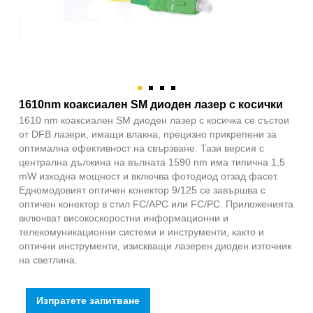
1610nm коаксиален SM диоден лазер с косички
1610 nm коаксиален SM диоден лазер с косичка се състои
от DFB лазери, имащи влакна, прецизно прикрепени за
оптимална ефективност на свързване. Тази версия с
централна дължина на вълната 1590 nm има типична 1,5
mW изходна мощност и включва фотодиод отзад фасет.
Едномодовият оптичен конектор 9/125 се завършва с
оптичен конектор в стил FC/APC или FC/PC. Приложенията
включват високоскоростни информационни и
телекомуникационни системи и инструменти, както и
оптични инструменти, изискващи лазерен диоден източник
на светлина.
Изпратете запитване