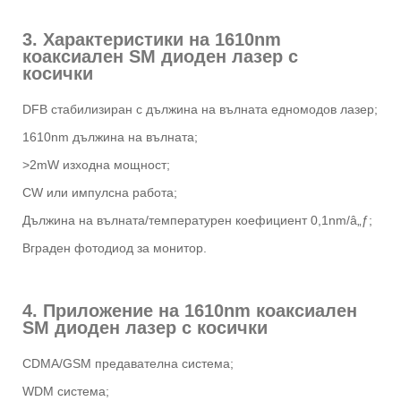
3. Характеристики на 1610nm
коаксиален SM диоден лазер с
косички
DFB стабилизиран с дължина на вълната едномодов лазер;
1610nm дължина на вълната;
>2mW изходна мощност;
CW или импулсна работа;
Дължина на вълната/температурен коефициент 0,1nm/â„ƒ;
Вграден фотодиод за монитор.
4. Приложение на 1610nm коаксиален
SM диоден лазер с косички
CDMA/GSM предавателна система;
WDM система;