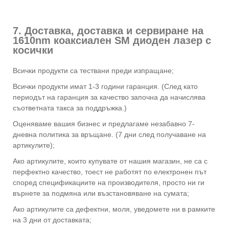
7. Доставка, доставка и сервиране на
1610nm коаксиален SM диоден лазер с
косички
Всички продукти са тествани преди изпращане;
Всички продукти имат 1-3 години гаранция. (След като
периодът на гаранция за качество започна да начислява
съответната такса за поддръжка.)
Оценяваме вашия бизнес и предлагаме незабавно 7-
дневна политика за връщане. (7 дни след получаване на
артикулите);
Ако артикулите, които купувате от нашия магазин, не са с
перфектно качество, тоест не работят по електронен път
според спецификациите на производителя, просто ни ги
върнете за подмяна или възстановяване на сумата;
Ако артикулите са дефектни, моля, уведомете ни в рамките
на 3 дни от доставката;