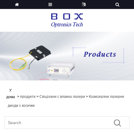
У
>
продукти
>
Свързани с влакна лазери
>
Коаксиални лазерни
дома
диоди с косички