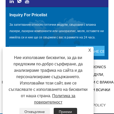
Inquiry For Pricelist
За запитвания относно оптични модули, свързани с влакна
лазери, лазерни компоненти или ценоразпис, моля, оставете ни
имейла си и ние ще се свържем с вас в рамките на 24 часа.
X
Ние използваме бисквитки, за да ви
предложим по-добро сърфиране, да
АВТОРСКО ПРАВО @ 2020 SHENZHEN BOX OPTRONICS
анализираме трафика на сайта и да
TECHNOLOGY CO., LTD. - КИТАЙ ОПТИЧНИ МОДУЛИ,
персонализираме съдържанието.
ПРОИЗВОДИТЕЛИ НА ОПТИЧНИ МОДУЛИ, СВЪРЗАНИ С ВЛАКНА
Използвайки този сайт, вие се
съгласявате с използването на бисквитки
ЛАЗЕРИ, ДОСТАВЧИЦИ НА ЛАЗЕРНИ КОМПОНЕНТИ ВСИЧКИ
от наша страна.
Политика за
ПРАВА ЗАПАЗЕНИ.
поверителност
ВРЪЗКИ
|
SITEMAP
|
RSS
|
XML
|
PRIVACY POLICY
Отхвърляне
Приеми