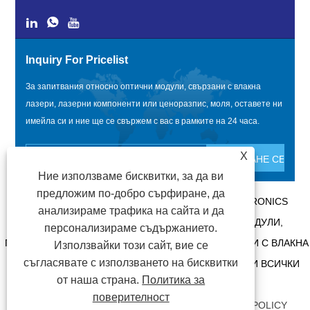
Inquiry For Pricelist
За запитвания относно оптични модули, свързани с влакна
лазери, лазерни компоненти или ценоразпис, моля, оставете ни
имейла си и ние ще се свържем с вас в рамките на 24 часа.
X
Ние използваме бисквитки, за да ви
предложим по-добро сърфиране, да
АВТОРСКО ПРАВО @ 2020 SHENZHEN BOX OPTRONICS
анализираме трафика на сайта и да
TECHNOLOGY CO., LTD. - КИТАЙ ОПТИЧНИ МОДУЛИ,
персонализираме съдържанието.
ПРОИЗВОДИТЕЛИ НА ОПТИЧНИ МОДУЛИ, СВЪРЗАНИ С ВЛАКНА
Използвайки този сайт, вие се
съгласявате с използването на бисквитки
ЛАЗЕРИ, ДОСТАВЧИЦИ НА ЛАЗЕРНИ КОМПОНЕНТИ ВСИЧКИ
от наша страна.
Политика за
ПРАВА ЗАПАЗЕНИ.
поверителност
ВРЪЗКИ
|
SITEMAP
|
RSS
|
XML
|
PRIVACY POLICY