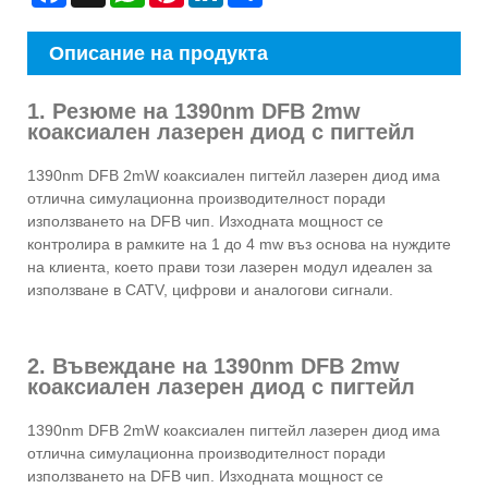
Описание на продукта
1. Резюме на 1390nm DFB 2mw
коаксиален лазерен диод с пигтейл
1390nm DFB 2mW коаксиален пигтейл лазерен диод има
отлична симулационна производителност поради
използването на DFB чип. Изходната мощност се
контролира в рамките на 1 до 4 mw въз основа на нуждите
на клиента, което прави този лазерен модул идеален за
използване в CATV, цифрови и аналогови сигнали.
2. Въвеждане на 1390nm DFB 2mw
коаксиален лазерен диод с пигтейл
1390nm DFB 2mW коаксиален пигтейл лазерен диод има
отлична симулационна производителност поради
използването на DFB чип. Изходната мощност се