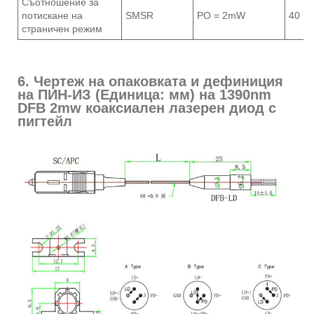
Съотношение за
потискане на
SMSR
PO = 2mW
40
страничен режим
6. Чертеж на опаковката и дефиниция
на ПИН-ИЗ (Единица: мм) на 1390nm
DFB 2mw коаксиален лазерен диод с
пигтейл