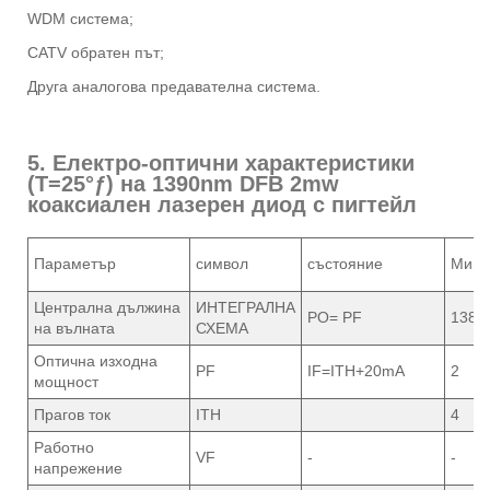
WDM система;
CATV обратен път;
Друга аналогова предавателна система.
5. Електро-оптични характеристики
(T=25°ƒ) на 1390nm DFB 2mw
коаксиален лазерен диод с пигтейл
Параметър
символ
състояние
Мин.
Централна дължина
ИНТЕГРАЛНА
PO= PF
1380
на вълната
СХЕМА
Оптична изходна
PF
IF=ITH+20mA
2
мощност
Прагов ток
ITH
4
Работно
VF
-
-
напрежение