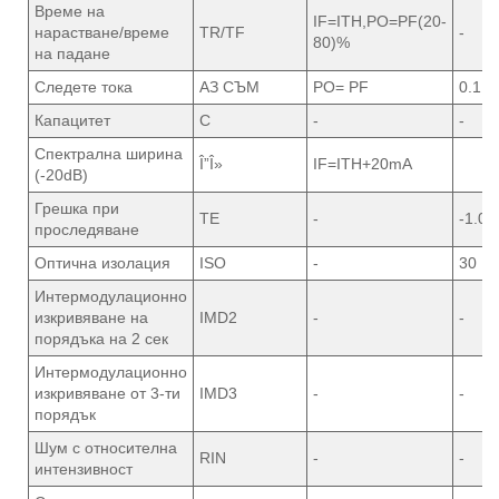
Време на
IF=ITH,PO=PF(20-
нарастване/време
TR/TF
-
80)%
на падане
Следете тока
АЗ СЪМ
PO= PF
0.1
Капацитет
C
-
-
Спектрална ширина
Î”Î»
IF=ITH+20mA
(-20dB)
Грешка при
TE
-
-1.0
проследяване
Оптична изолация
ISO
-
30
Интермодулационно
изкривяване на
IMD2
-
-
порядъка на 2 сек
Интермодулационно
изкривяване от 3-ти
IMD3
-
-
порядък
Шум с относителна
RIN
-
-
интензивност