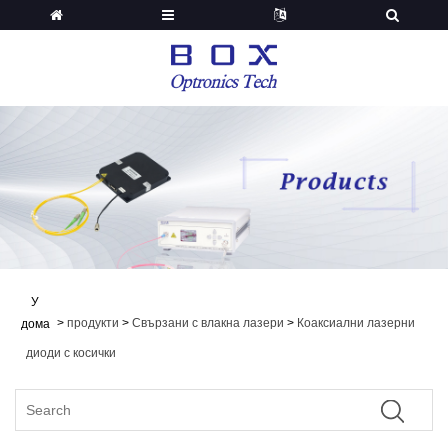
У
>
продукти
>
Свързани с влакна лазери
>
Коаксиални лазерни
дома
диоди с косички