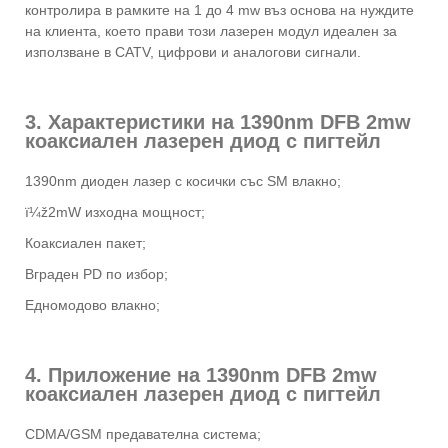
контролира в рамките на 1 до 4 mw въз основа на нуждите
на клиента, което прави този лазерен модул идеален за
използване в CATV, цифрови и аналогови сигнали.
3. Характеристики на 1390nm DFB 2mw
коаксиален лазерен диод с пигтейл
1390nm диоден лазер с косички със SM влакно;
ï¼ž2mW изходна мощност;
Коаксиален пакет;
Вграден PD по избор;
Едномодово влакно;
4. Приложение на 1390nm DFB 2mw
коаксиален лазерен диод с пигтейл
CDMA/GSM предавателна система;