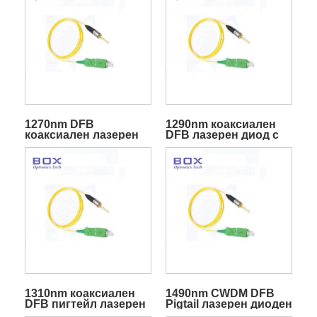
1270nm DFB
1290nm коаксиален
коаксиален лазерен
DFB лазерен диод с
диод
пигтейл
1310nm коаксиален
1490nm CWDM DFB
DFB пигтейл лазерен
Pigtail лазерен диоден
диод
модул