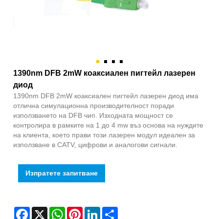
1390nm DFB 2mW коаксиален пигтейл лазерен
диод
1390nm DFB 2mW коаксиален пигтейл лазерен диод има
отлична симулационна производителност поради
използването на DFB чип. Изходната мощност се
контролира в рамките на 1 до 4 mw въз основа на нуждите
на клиента, което прави този лазерен модул идеален за
използване в CATV, цифрови и аналогови сигнали.
Изпратете запитване
Facebook
X
WhatsApp
Pinterest
LinkedIn
Share