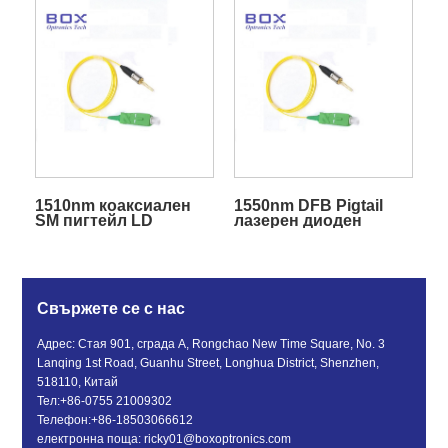
1510nm коаксиален
1550nm DFB Pigtail
SM пигтейл LD
лазерен диоден
лазерен диод
модул
Свържете се с нас
Адрес: Стая 901, сграда A, Rongchao New Time Square, No. 3
Lanqing 1st Road, Guanhu Street, Longhua District, Shenzhen,
518110, Китай
Тел:
+86-0755 21009302
Телефон:
+86-18503066612
електронна поща:
ricky01@boxoptronics.com