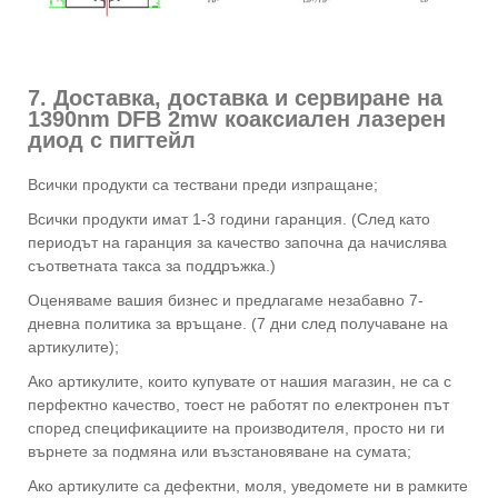
7. Доставка, доставка и сервиране на
1390nm DFB 2mw коаксиален лазерен
диод с пигтейл
Всички продукти са тествани преди изпращане;
Всички продукти имат 1-3 години гаранция. (След като
периодът на гаранция за качество започна да начислява
съответната такса за поддръжка.)
Оценяваме вашия бизнес и предлагаме незабавно 7-
дневна политика за връщане. (7 дни след получаване на
артикулите);
Ако артикулите, които купувате от нашия магазин, не са с
перфектно качество, тоест не работят по електронен път
според спецификациите на производителя, просто ни ги
върнете за подмяна или възстановяване на сумата;
Ако артикулите са дефектни, моля, уведомете ни в рамките