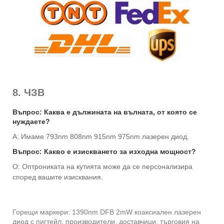
8. ЧЗВ
Въпрос: Каква е дължината на вълната, от която се
нуждаете?
A: Имаме 793nm 808nm 915nm 975nm лазерен диод.
Въпрос: Какво е изискването за изходна мощност?
О: Оптрониката на кутията може да се персонализира
според вашите изисквания.
Горещи маркери: 1390nm DFB 2mW коаксиален лазерен
диод с пигтейл, производители, доставчици, търговия на