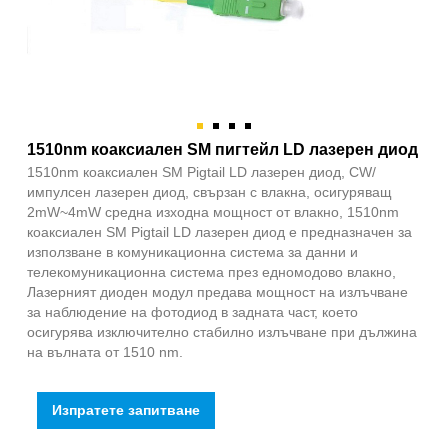
1510nm коаксиален SM пигтейл LD лазерен диод
1510nm коаксиален SM Pigtail LD лазерен диод, CW/
импулсен лазерен диод, свързан с влакна, осигуряващ
2mW~4mW средна изходна мощност от влакно, 1510nm
коаксиален SM Pigtail LD лазерен диод е предназначен за
използване в комуникационна система за данни и
телекомуникационна система през едномодово влакно,
Лазерният диоден модул предава мощност на излъчване
за наблюдение на фотодиод в задната част, което
осигурява изключително стабилно излъчване при дължина
на вълната от 1510 nm.
Изпратете запитване