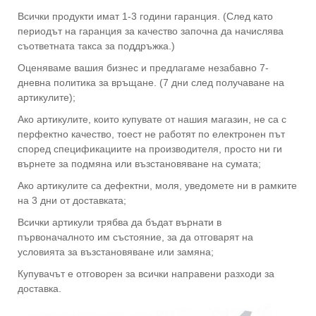
Всички продукти имат 1-3 години гаранция. (След като
периодът на гаранция за качество започна да начислява
съответната такса за поддръжка.)
Оценяваме вашия бизнес и предлагаме незабавно 7-
дневна политика за връщане. (7 дни след получаване на
артикулите);
Ако артикулите, които купувате от нашия магазин, не са с
перфектно качество, тоест не работят по електронен път
според спецификациите на производителя, просто ни ги
върнете за подмяна или възстановяване на сумата;
Ако артикулите са дефектни, моля, уведомете ни в рамките
на 3 дни от доставката;
Всички артикули трябва да бъдат върнати в
първоначалното им състояние, за да отговарят на
условията за възстановяване или замяна;
Купувачът е отговорен за всички направени разходи за
доставка.