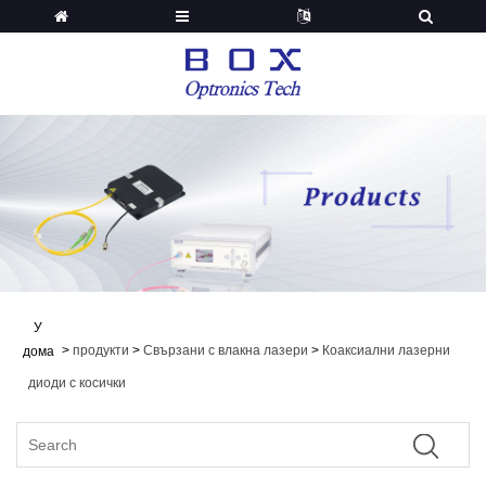
У
>
продукти
>
Свързани с влакна лазери
>
Коаксиални лазерни
дома
диоди с косички