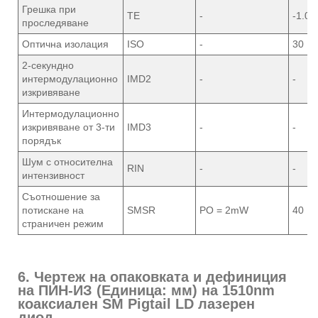
Грешка при
TE
-
-1.0
проследяване
Оптична изолация
ISO
-
30
2-секундно
интермодулационно
IMD2
-
-
изкривяване
Интермодулационно
изкривяване от 3-ти
IMD3
-
-
порядък
Шум с относителна
RIN
-
-
интензивност
Съотношение за
потискане на
SMSR
PO = 2mW
40
страничен режим
6. Чертеж на опаковката и дефиниция
на ПИН-ИЗ (Единица: мм) на 1510nm
коаксиален SM Pigtail LD лазерен
диод