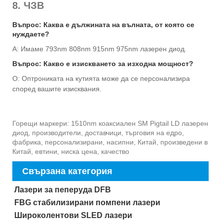
8. ЧЗВ
Въпрос: Каква е дължината на вълната, от която се
нуждаете?
A: Имаме 793nm 808nm 915nm 975nm лазерен диод.
Въпрос: Какво е изискването за изходна мощност?
О: Оптрониката на кутията може да се персонализира
според вашите изисквания.
Горещи маркери: 1510nm коаксиален SM Pigtail LD лазерен
диод, производители, доставчици, търговия на едро,
фабрика, персонализирани, насипни, Китай, произведени в
Китай, евтини, ниска цена, качество
Свързана категория
Лазери за пеперуда DFB
FBG стабилизирани помпени лазери
Широколентови SLED лазери