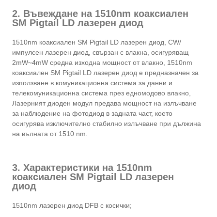
2. Въвеждане на 1510nm коаксиален
SM Pigtail LD лазерен диод
1510nm коаксиален SM Pigtail LD лазерен диод, CW/
импулсен лазерен диод, свързан с влакна, осигуряващ
2mW~4mW средна изходна мощност от влакно, 1510nm
коаксиален SM Pigtail LD лазерен диод е предназначен за
използване в комуникационна система за данни и
телекомуникационна система през едномодово влакно,
Лазерният диоден модул предава мощност на излъчване
за наблюдение на фотодиод в задната част, което
осигурява изключително стабилно излъчване при дължина
на вълната от 1510 nm.
3. Характеристики на 1510nm
коаксиален SM Pigtail LD лазерен
диод
1510nm лазерен диод DFB с косички;