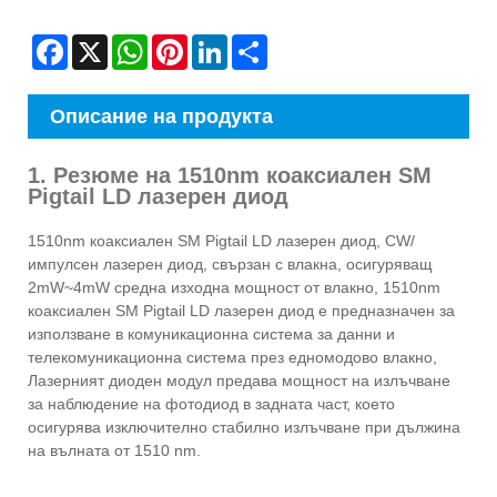
Facebook
X
WhatsApp
Pinterest
LinkedIn
Share
Описание на продукта
1. Резюме на 1510nm коаксиален SM
Pigtail LD лазерен диод
1510nm коаксиален SM Pigtail LD лазерен диод, CW/
импулсен лазерен диод, свързан с влакна, осигуряващ
2mW~4mW средна изходна мощност от влакно, 1510nm
коаксиален SM Pigtail LD лазерен диод е предназначен за
използване в комуникационна система за данни и
телекомуникационна система през едномодово влакно,
Лазерният диоден модул предава мощност на излъчване
за наблюдение на фотодиод в задната част, което
осигурява изключително стабилно излъчване при дължина
на вълната от 1510 nm.