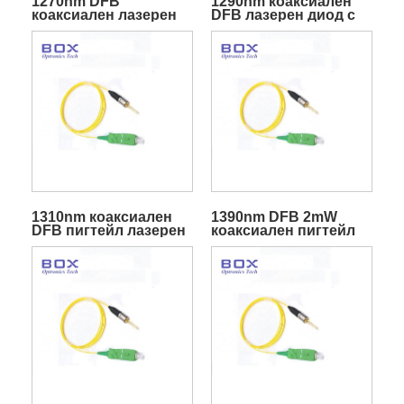
1270nm DFB
1290nm коаксиален
коаксиален лазерен
DFB лазерен диод с
диод
пигтейл
1310nm коаксиален
1390nm DFB 2mW
DFB пигтейл лазерен
коаксиален пигтейл
диод
лазерен диод