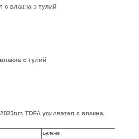
л с влакна с тулий
влакна с тулий
~2020nm TDFA усилвател с влакна,
Бележки