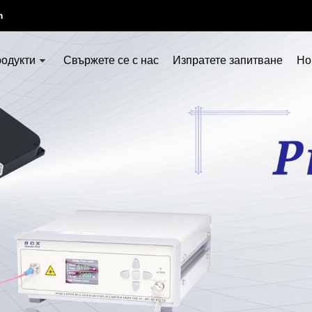
m
родукти
Свържете се с нас
Изпратете запитване
Но