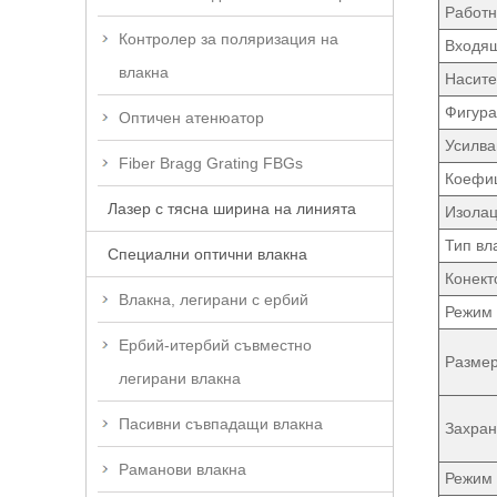
Работн
Контролер за поляризация на
Входя
влакна
Насите
Фигура
Оптичен атенюатор
Усилва
Fiber Bragg Grating FBGs
Коефиц
Лазер с тясна ширина на линията
Изолац
Тип вл
Специални оптични влакна
Конект
Влакна, легирани с ербий
Режим 
Ербий-итербий съвместно
Разме
легирани влакна
Пасивни съвпадащи влакна
Захран
Раманови влакна
Режим 