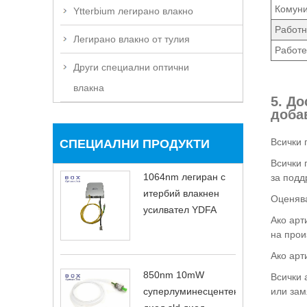
Комуни
Ytterbium легирано влакно
Работн
Легирано влакно от тулия
Работе
Други специални оптични
влакна
5. До
доба
Всички 
СПЕЦИАЛНИ ПРОДУКТИ
Всички 
1064nm легиран с
за подд
итербий влакнен
Оценява
усилвател YDFA
Ако арт
на прои
Ако арт
850nm 10mW
Всички 
суперлуминесцентен
или зам