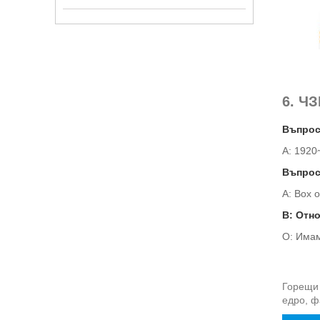
6. ЧЗ
Въпрос:
A: 1920
Въпрос
A: Box 
В: Отно
О: Имам
Горещи 
едро, ф