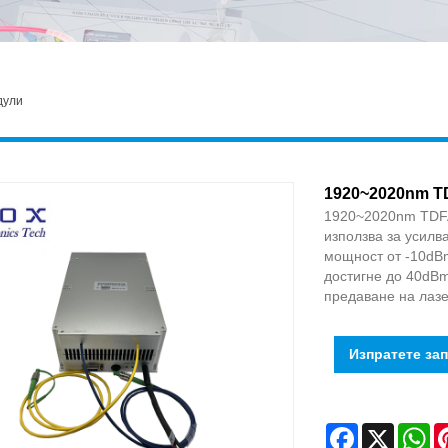
дули
1920~2020nm TD
1920~2020nm TDFA
използва за усилв
мощност от -10dB
достигне до 40dBm
предаване на лазе
Изпратете за
Facebook
X
Wh