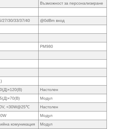
Възможност за персонализиране
6/27/30/33/37/40
@0dBm вход
PM980
)
0(Д)×120(В)
Настолен
5(Д)×70(В)
Модул
40V, <30W@25℃
Настолен
60W
Модул
ийна комуникация
Модул