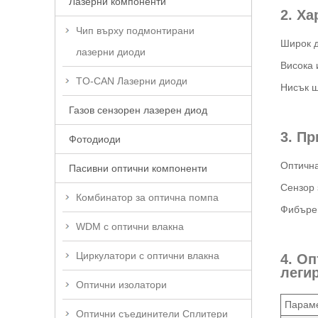
Лазерни компоненти
2. Ха
Чип върху подмонтирани
Широк д
лазерни диоди
Висока 
TO-CAN Лазерни диоди
Нисък ш
Газов сензорен лазерен диод
3. П
Фотодиоди
Оптична
Пасивни оптични компоненти
Сензор 
Комбинатор за оптична помпа
Фибърен
WDM с оптични влакна
Циркулатори с оптични влакна
4. О
леги
Оптични изолатори
Парам
Оптични съединители Сплитери