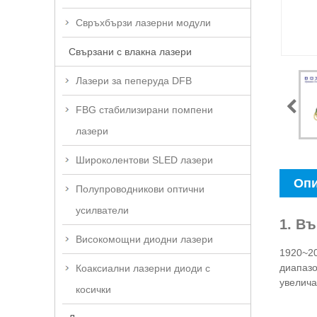
Свръхбързи лазерни модули
Свързани с влакна лазери
Лазери за пеперуда DFB
FBG стабилизирани помпени
лазери
Широколентови SLED лазери
Опи
Полупроводникови оптични
усилватели
1. В
Високомощни диодни лазери
1920~20
диапазо
Коаксиални лазерни диоди с
увелича
косички