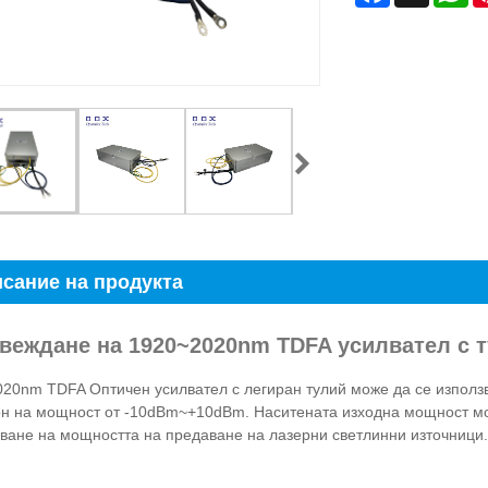
сание на продукта
ъвеждане на 1920~2020nm TDFA усилвател с т
20nm TDFA Оптичен усилвател с легиран тулий може да се използв
н на мощност от -10dBm~+10dBm. Наситената изходна мощност мож
ване на мощността на предаване на лазерни светлинни източници.