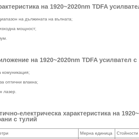
рактеристика на 1920~2020nm TDFA усилвате
иапазон на дължината на вълната;
изходна мощност;
ум.
риложение на 1920~2020nm TDFA усилвател с 
 комуникация;
за оптични влакна;
 лазер.
птично-електрическа характеристика на 1920
рани с тулий
етри
Мерна единица
Стойности