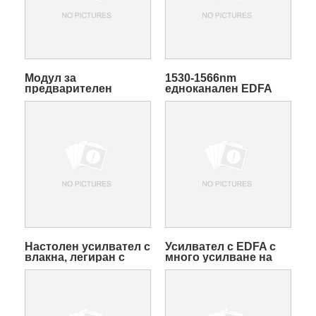
Модул за
1530-1566nm
предварителен
едноканален EDFA
усилвател с влакна,
усилвателен
легиран с ербий
усилвателен модул
Настолен усилвател с
Усилвател с EDFA с
влакна, легиран с
много усилване на
ербий
дължината на
вълната