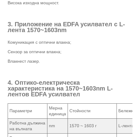
Висока изходна мощност.
3. Приложение на EDFA усилвател с L-
лента 1570~1603nm
Комуникация с оптични влакна;
Сензор за оптични влакна;
Влакнест лазер.
4. Оптико-електрическа
характеристика на 1570~1603nm L-
лентов EDFA усилвател
Мерна
Параметри
Стойности
Бележки
единица
Работна дължина
nm
1570 ~ 1603 г
L-лента
на вълната