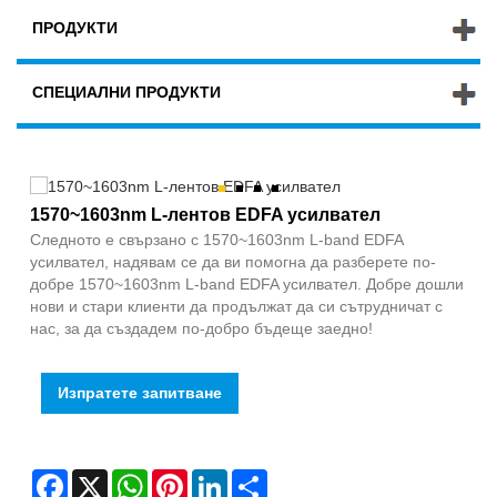
ПРОДУКТИ
СПЕЦИАЛНИ ПРОДУКТИ
1570~1603nm L-лентов EDFA усилвател
Следното е свързано с 1570~1603nm L-band EDFA
усилвател, надявам се да ви помогна да разберете по-
добре 1570~1603nm L-band EDFA усилвател. Добре дошли
нови и стари клиенти да продължат да си сътрудничат с
нас, за да създадем по-добро бъдеще заедно!
Изпратете запитване
Facebook
X
WhatsApp
Pinterest
LinkedIn
Share