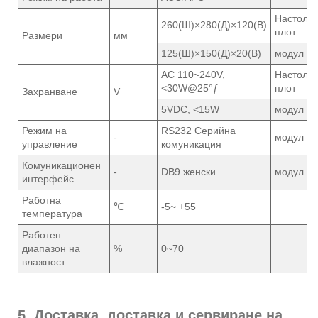
Настоле
260(Ш)×280(Д)×120(В)
плот
Размери
мм
125(Ш)×150(Д)×20(В)
модул
AC 110~240V,
Настоле
<30W@25°ƒ
плот
Захранване
V
5VDC, <15W
модул
Режим на
RS232 Серийна
-
модул
управление
комуникация
Комуникационен
-
DB9 женски
модул
интерфейс
Работна
℃
-5~ +55
температура
Работен
диапазон на
%
0~70
влажност
5. Доставка, доставка и сервиране на