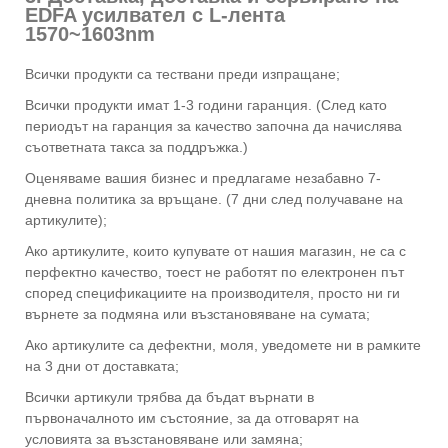
EDFA усилвател с L-лента
1570~1603nm
Всички продукти са тествани преди изпращане;
Всички продукти имат 1-3 години гаранция. (След като
периодът на гаранция за качество започна да начислява
съответната такса за поддръжка.)
Оценяваме вашия бизнес и предлагаме незабавно 7-
дневна политика за връщане. (7 дни след получаване на
артикулите);
Ако артикулите, които купувате от нашия магазин, не са с
перфектно качество, тоест не работят по електронен път
според спецификациите на производителя, просто ни ги
върнете за подмяна или възстановяване на сумата;
Ако артикулите са дефектни, моля, уведомете ни в рамките
на 3 дни от доставката;
Всички артикули трябва да бъдат върнати в
първоначалното им състояние, за да отговарят на
условията за възстановяване или замяна;