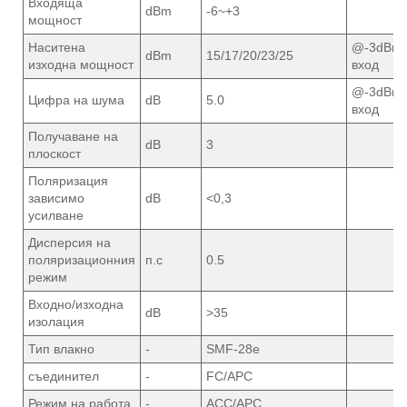
Входяща
dBm
-6~+3
мощност
Наситена
@-3dBm
dBm
15/17/20/23/25
изходна мощност
вход
@-3dBm
Цифра на шума
dB
5.0
вход
Получаване на
dB
3
плоскост
Поляризация
зависимо
dB
<0,3
усилване
Дисперсия на
поляризационния
п.с
0.5
режим
Входно/изходна
dB
>35
изолация
Тип влакно
-
SMF-28e
съединител
-
FC/APC
Режим на работа
-
ACC/APC