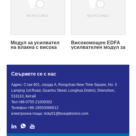
Модул за усилвател
Високомощен EDFA
на влакна с висока
усилвателен модул за
мощност Pm, легиран
Lidar
с ербий
Свържете се с нас
Адрес: Стая 901, сграда A, Rongchao New Time Square, No. 3
Lanqing 1st Road, Guanhu Street, Longhua District, Shenzhen,
518110, Китай
Тел:
+86-0755 21009302
Телефон:
+86-18503066612
електронна поща:
ricky01@boxoptronics.com