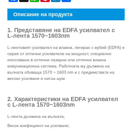
Описание на продукта
1. Представяне на EDFA усилвател с
L-лента 1570~1603nm
L-лентовият усилвател на влакна, легиран с ербий (EDFA) е
серия от оптични усилватели на мощност, специално
използвани в оптични лазерни или оптични влакна
комуникационна система. Работната му дължина на
вълната обхваща 1570 ~ 1603 nm и с предимствата на
високо усилване и нисък шум.
2. Характеристики на EDFA усилвател
с L-лента 1570~1603nm
L-лента дължина на вълната;
Висок коефициент на усилване;