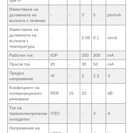
при Pf
Изместване на
дължината на
-
-
3
5
pm/mA
вълната с течение
Изместване на
дължината на
-
-
0.08
0.1
nm/â
вълната с
температура
Работен ток
IOP
-
200
300
mA
Прагов ток
Ит
-
30
50
mA
Предно
Vf
-
2
2.3
V
напрежение
Коефициент на
поляризационно
PER
15
20
-
dB
изчезване
Ток на
термоелектрически
ITEC
-
-
3
A
охладител
Напрежение на