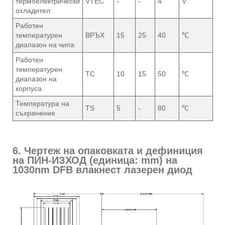
термоелектрически
VTEC
-
-
4
V
охладител
Работен
температурен
ВРЪХ
15
25
40
℃
диапазон на чипа
Работен
температурен
TC
10
15
50
℃
диапазон на
корпуса
Температура на
TS
5
-
80
℃
съхранение
6. Чертеж на опаковката и дефиниция
на ПИН-ИЗХОД (единица: mm) на
1030nm DFB влакнест лазерен диод