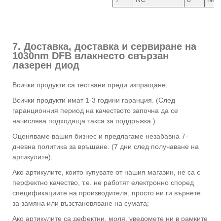
7. Доставка, доставка и сервиране на
1030nm DFB влакнесто свързан
лазерен диод
Всички продукти са тествани преди изпращане;
Всички продукти имат 1-3 години гаранция. (След
гаранционния период на качеството започна да се
начислява подходяща такса за поддръжка.)
Оценяваме вашия бизнес и предлагаме незабавна 7-
дневна политика за връщане. (7 дни след получаване на
артикулите);
Ако артикулите, които купувате от нашия магазин, не са с
перфектно качество, т.е. не работят електронно според
спецификациите на производителя, просто ни ги върнете
за замяна или възстановяване на сумата;
Ако артикулите са дефектни, моля, уведомете ни в рамките