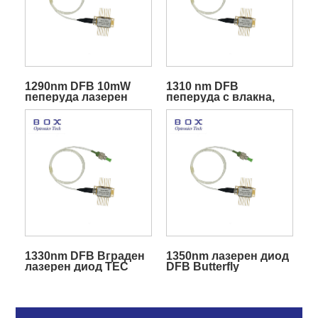
1290nm DFB 10mW
1310 nm DFB
пеперуда лазерен
пеперуда с влакна,
диод
свързан лазерен
диод
1330nm DFB Вграден
1350nm лазерен диод
лазерен диод TEC
DFB Butterfly
Butterfly