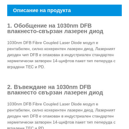
Описание на продукта
1. Обобщение на 1030nm DFB
влакнесто-свързан лазерен диод
1030nm DFB Fibre Coupled Laser Diode модул е ​​
рентабилен, силно кохерентен лазерен диод. Лазерният
диоден чип DFB е опакован в индустриален стандартен
херметически затворен 14-щифтов пакет тип пеперуда с
вградени TEC и PD.
2. Въвеждане на 1030nm DFB
влакнесто свързан лазерен диод
1030nm DFB Fibre Coupled Laser Diode модул е ​​
рентабилен, силно кохерентен лазерен диод. Лазерният
диоден чип DFB е опакован в индустриален стандартен
херметически затворен 14-щифтов пакет тип пеперуда с
вградени TEC и PD.