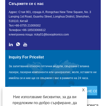
Свържете се с нас
Адрес: Стая 901, сграда A, Rongchao New Time Square, No. 3
Lanqing 1st Road, Guanhu Street, Longhua District, Shenzhen,
518110, Китай
Тел:
+86-0755 21009302
Телефон:
+86-18503066612
електронна поща:
ricky01@boxoptronics.com
Inquiry For Pricelist
За запитвания относно оптични модули, свързани с влакна
лазери, лазерни компоненти или ценоразпис, моля, оставете ни
имейла си и ние ще се свържем с вас в рамките на 24 часа.
X
Ние използваме бисквитки, за да ви
предложим по-добро сърфиране, да
АВТОРСКО ПРАВО @ 2020 SHENZHEN BOX OPTRONICS