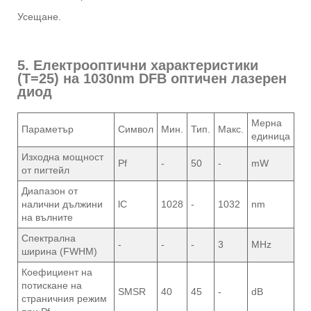
Усещане.
5. Електрооптични характеристики
(T=25) на 1030nm DFB оптичен лазерен
диод
Мерна
Параметър
Символ
Мин.
Тип.
Макс.
единица
Изходна мощност
Pf
-
50
-
mW
от пигтейл
Диапазон от
налични дължини
lC
1028
-
1032
nm
на вълните
Спектрална
-
-
-
3
MHz
ширина (FWHM)
Коефициент на
потискане на
SMSR
40
45
-
dB
страничния режим