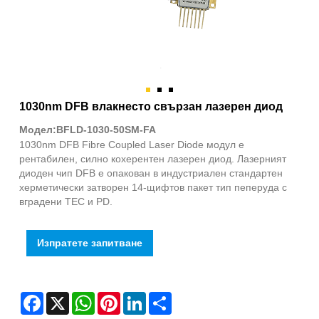
1030nm DFB влакнесто свързан лазерен диод
Модел:BFLD-1030-50SM-FA
1030nm DFB Fibre Coupled Laser Diode модул е ​​
рентабилен, силно кохерентен лазерен диод. Лазерният
диоден чип DFB е опакован в индустриален стандартен
херметически затворен 14-щифтов пакет тип пеперуда с
вградени TEC и PD.
Изпратете запитване
Facebook
X
WhatsApp
Pinterest
LinkedIn
Share