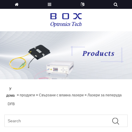
У
>
продукти
>
Свързани с влакна лазери
>
Лазери за пеперуда
дома
DFB