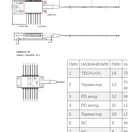
ПИН
НАЗНАЧЕНИЯ
ПИН
НАЗ
1
TECï¼+ï¼
14
TEC
Осн
2
Термистор
13
дел
3
PD анод
12
NC
4
PD катод
11
LD 
5
Термистор
10
LD 
6
NC
9
NC
7
NC
8
NC