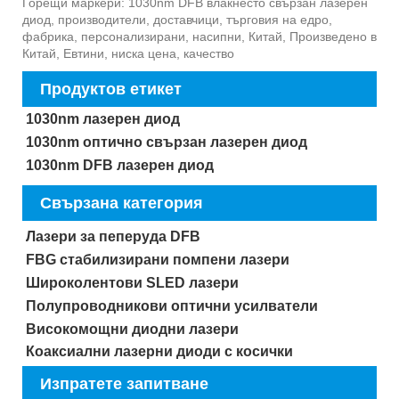
Горещи маркери: 1030nm DFB влакнесто свързан лазерен
диод, производители, доставчици, търговия на едро,
фабрика, персонализирани, насипни, Китай, Произведено в
Китай, Евтини, ниска цена, качество
Продуктов етикет
1030nm лазерен диод
1030nm оптично свързан лазерен диод
1030nm DFB лазерен диод
Свързана категория
Лазери за пеперуда DFB
FBG стабилизирани помпени лазери
Широколентови SLED лазери
Полупроводникови оптични усилватели
Високомощни диодни лазери
Коаксиални лазерни диоди с косички
Изпратете запитване