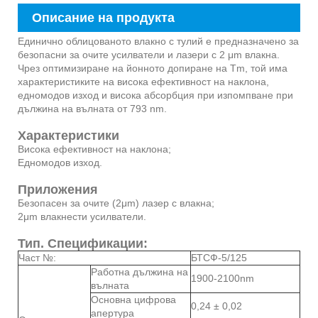
Описание на продукта
Единично облицованото влакно с тулий е предназначено за
безопасни за очите усилватели и лазери с 2 μm влакна.
Чрез оптимизиране на йонното допиране на Tm, той има
характеристиките на висока ефективност на наклона,
едномодов изход и висока абсорбция при изпомпване при
дължина на вълната от 793 nm.
Характеристики
Висока ефективност на наклона;
Едномодов изход.
Приложения
Безопасен за очите (2μm) лазер с влакна;
2μm влакнести усилватели.
Тип. Спецификации:
Част №:
БТСФ-5/125
Работна дължина на
1900-2100nm
вълната
Основна цифрова
0,24 ± 0,02
апертура