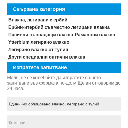
Свързана категория
Влакна, легирани с ербий
Ербий-итербий съвместно легирани влакна
Пасивни съвпадащи влакна
Раманови влакна
Ytterbium легирано влакно
Легирано влакно от тулия
Други специални оптични влакна
Изпратете запитване
Моля, не се колебайте да изпратите вашето
запитване във формата по-долу. Ще ви отговорим до
24 часа.