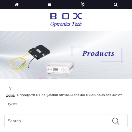
У
>
продукти
>
Специални оптични влакна
>
Легирано влакно от
дома
тулия