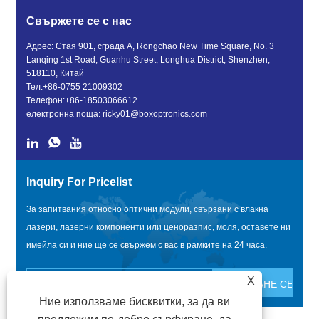
Свържете се с нас
Адрес: Стая 901, сграда A, Rongchao New Time Square, No. 3
Lanqing 1st Road, Guanhu Street, Longhua District, Shenzhen,
518110, Китай
Тел:
+86-0755 21009302
Телефон:
+86-18503066612
електронна поща:
ricky01@boxoptronics.com
Inquiry For Pricelist
За запитвания относно оптични модули, свързани с влакна
лазери, лазерни компоненти или ценоразпис, моля, оставете ни
имейла си и ние ще се свържем с вас в рамките на 24 часа.
X
Ние използваме бисквитки, за да ви