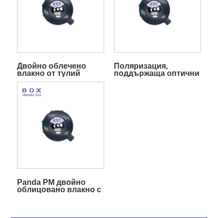
Двойно облечено
Поляризация,
влакно от тулий
поддържаща оптични
влакна с двойно
облицоване на тулий
и пасивни съвпадащи
оптични влакна
влакна
Panda PM двойно
облицовано влакно с
добавка на тулий