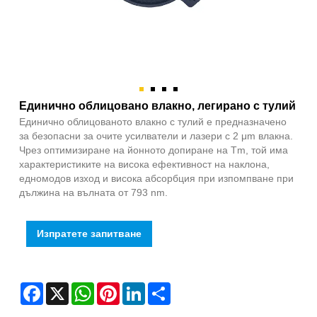
Единично облицовано влакно, легирано с тулий
Единично облицованото влакно с тулий е предназначено
за безопасни за очите усилватели и лазери с 2 μm влакна.
Чрез оптимизиране на йонното допиране на Tm, той има
характеристиките на висока ефективност на наклона,
едномодов изход и висока абсорбция при изпомпване при
дължина на вълната от 793 nm.
Изпратете запитване
Facebook
X
WhatsApp
Pinterest
LinkedIn
Share