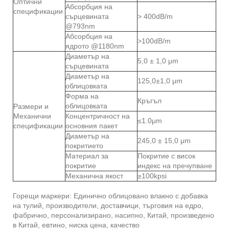
Оптични
Абсорбция на
спецификации
сърцевината
> 400dB/m
@793nm
Абсорбция на
>100dB/m
ядрото @1180nm
Диаметър на
5,0 ± 1,0 μm
сърцевината
Диаметър на
125,0±1,0 μm
облицовката
Форма на
Кръгъл
облицовката
Размери и
Механични
Концентричност на
≤1.0μm
спецификации
основния пакет
Диаметър на
245,0 ± 15,0 μm
покритието
Материал за
Покритие с висок
покритие
индекс на пречупване
Механична якост
≥100kpsi
Горещи маркери: Единично облицовано влакно с добавка
на тулий, производители, доставчици, търговия на едро,
фабрично, персонализирано, насипно, Китай, произведено
в Китай, евтино, ниска цена, качество