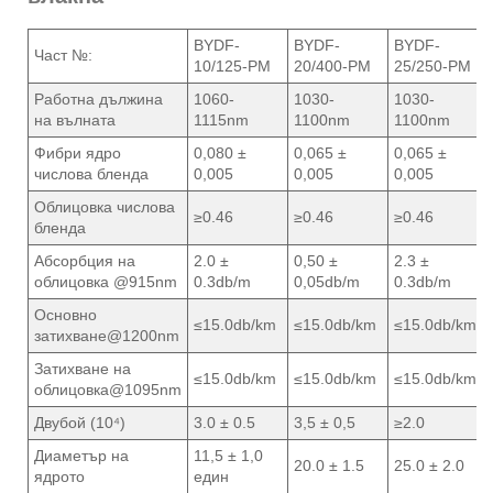
BYDF-
BYDF-
BYDF-
Част №:
10/125-PM
20/400-PM
25/250-PM
Работна дължина
1060-
1030-
1030-
на вълната
1115nm
1100nm
1100nm
Фибри ядро ​​
0,080 ±
0,065 ±
0,065 ±
числова бленда
0,005
0,005
0,005
Облицовка числова
≥0.46
≥0.46
≥0.46
бленда
Абсорбция на
2.0 ±
0,50 ±
2.3 ±
облицовка @915nm
0.3db/m
0,05db/m
0.3db/m
Основно
≤15.0db/km
≤15.0db/km
≤15.0db/km
затихване@1200nm
Затихване на
≤15.0db/km
≤15.0db/km
≤15.0db/km
облицовка@1095nm
Двубой (10⁴)
3.0 ± 0.5
3,5 ± 0,5
≥2.0
Диаметър на
11,5 ± 1,0
20.0 ± 1.5
25.0 ± 2.0
ядрото
един