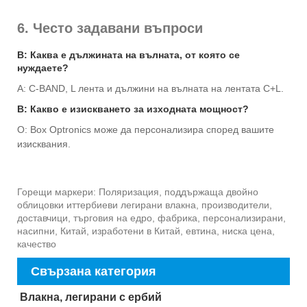
6. Често задавани въпроси
В: Каква е дължината на вълната, от която се
нуждаете?
A: C-BAND, L лента и дължини на вълната на лентата C+L.
В: Какво е изискването за изходната мощност?
О: Box Optronics може да персонализира според вашите
изисквания.
Горещи маркери: Поляризация, поддържаща двойно
облицовки иттербиеви легирани влакна, производители,
доставчици, търговия на едро, фабрика, персонализирани,
насипни, Китай, изработени в Китай, евтина, ниска цена,
качество
Свързана категория
Влакна, легирани с ербий