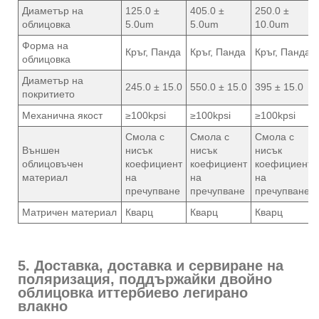
Диаметър на
125.0 ±
405.0 ±
250.0 ±
облицовка
5.0um
5.0um
10.0um
Форма на
Кръг, Панда
Кръг, Панда
Кръг, Панда
облицовка
Диаметър на
245.0 ± 15.0
550.0 ± 15.0
395 ± 15.0
покритието
Механична якост
≥100kpsi
≥100kpsi
≥100kpsi
Смола с
Смола с
Смола с
Външен
нисък
нисък
нисък
облицовъчен
коефициент
коефициент
коефициент
материал
на
на
на
пречупване
пречупване
пречупване
Матричен материал
Кварц
Кварц
Кварц
5. Доставка, доставка и сервиране на
поляризация, поддържайки двойно
облицовка иттербиево легирано
влакно