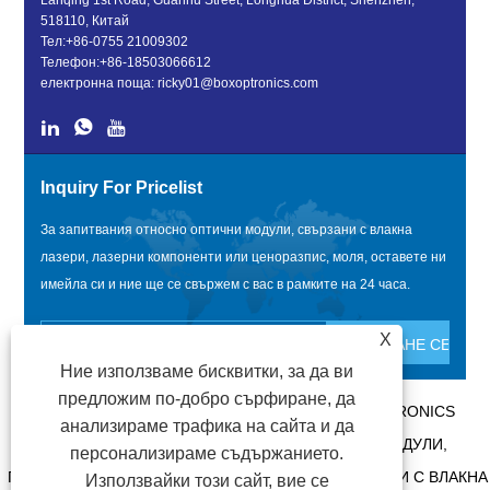
518110, Китай
Тел:
+86-0755 21009302
Телефон:
+86-18503066612
електронна поща:
ricky01@boxoptronics.com
Inquiry For Pricelist
За запитвания относно оптични модули, свързани с влакна
лазери, лазерни компоненти или ценоразпис, моля, оставете ни
имейла си и ние ще се свържем с вас в рамките на 24 часа.
X
Ние използваме бисквитки, за да ви
предложим по-добро сърфиране, да
АВТОРСКО ПРАВО @ 2020 SHENZHEN BOX OPTRONICS
анализираме трафика на сайта и да
TECHNOLOGY CO., LTD. - КИТАЙ ОПТИЧНИ МОДУЛИ,
персонализираме съдържанието.
ПРОИЗВОДИТЕЛИ НА ОПТИЧНИ МОДУЛИ, СВЪРЗАНИ С ВЛАКНА
Използвайки този сайт, вие се