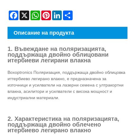
Facebook
X
WhatsApp
Pinterest
LinkedIn
Share
Описание на продукта
1. Въвеждане на поляризацията,
поддържаща двойно облицовани
итербиеви легирани влакна
Boxoptronics Поляризация, поддържаща двойно облицовка
иттербиево легирано влакно, е предназначена за
източници и усилватели на лазерни семена с ултракортни
влакна, асилитори и усилватели с висока мощност и
индустриални материали.
2. Характеристика на поляризацията,
поддържаща двойно облечено
итербиево легирано влакно