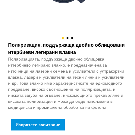
Поляризация, поддържаща двойно облицовани
итербиеви легирани влакна
Поляризацията, поддържаща двойно облицовка
иттербиево легирано влакно, е предназначена за
източници на лазерни семена и усилватели с ултракортни
влакна, лазери и усилватели на тесни линии и усилватели
и др. Това влакно има характеристиките на едномодното
предаване, високо съотношение на поляризацията, и
ниската загуба на огъване, нискомощното прехвърляне и
високата поляризация и може да бъде използвана в
медицинска и промишлена обработка на фотона.
Изпратете запитване