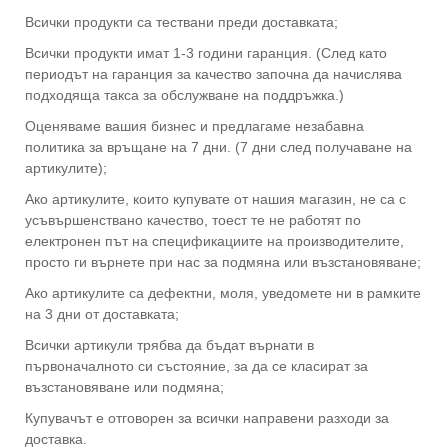
Всички продукти са тествани преди доставката;
Всички продукти имат 1-3 години гаранция. (След като
периодът на гаранция за качество започна да начислява
подходяща такса за обслужване на поддръжка.)
Оценяваме вашия бизнес и предлагаме незабавна
политика за връщане на 7 дни. (7 дни след получаване на
артикулите);
Ако артикулите, които купувате от нашия магазин, не са с
усъвършенствано качество, тоест те не работят по
електронен път на спецификациите на производителите,
просто ги върнете при нас за подмяна или възстановяване;
Ако артикулите са дефектни, моля, уведомете ни в рамките
на 3 дни от доставката;
Всички артикули трябва да бъдат върнати в
първоначалното си състояние, за да се класират за
възстановяване или подмяна;
Купувачът е отговорен за всички направени разходи за
доставка.