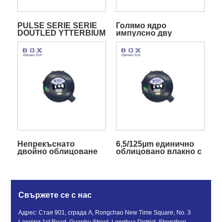
PULSE SERIE SERIE
Голямо ядро ​​
DOUTLED YTTERBIUM
импулсно дву
легирани влакна
облечено итербиево
легирано влакно
Непрекъснато
6,5/125µm единично
двойно облицоване
облицовано влакно с
на иттербиево
итербий
легирано влакно
Свържете се с нас
Адрес: Стая 901, сграда A, Rongchao New Time Square, No. 3
Lanqing 1st Road, Guanhu Street, Longhua District, Shenzhen,