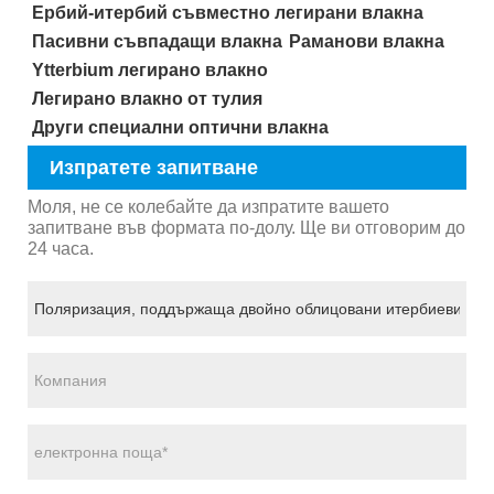
Ербий-итербий съвместно легирани влакна
Пасивни съвпадащи влакна
Раманови влакна
Ytterbium легирано влакно
Легирано влакно от тулия
Други специални оптични влакна
Изпратете запитване
Моля, не се колебайте да изпратите вашето
запитване във формата по-долу. Ще ви отговорим до
24 часа.