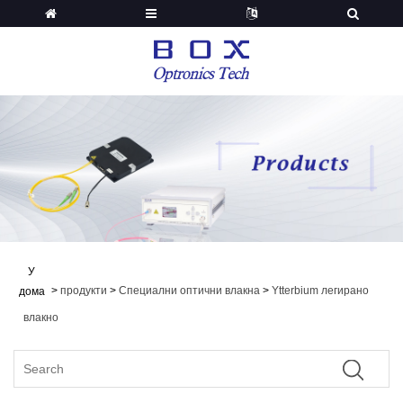
У
>
продукти
>
Специални оптични влакна
>
Ytterbium легирано
дома
влакно