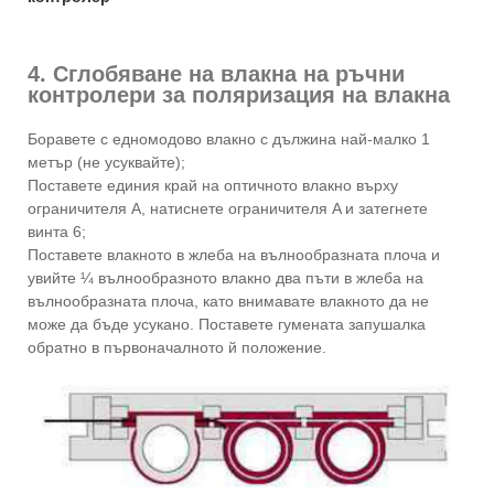
4. Сглобяване на влакна на ръчни
контролери за поляризация на влакна
Боравете с едномодово влакно с дължина най-малко 1
метър (не усуквайте);
Поставете единия край на оптичното влакно върху
ограничителя A, натиснете ограничителя A и затегнете
винта 6;
Поставете влакното в жлеба на вълнообразната плоча и
увийте ¼ вълнообразното влакно два пъти в жлеба на
вълнообразната плоча, като внимавате влакното да не
може да бъде усукано. Поставете гумената запушалка
обратно в първоначалното й положение.