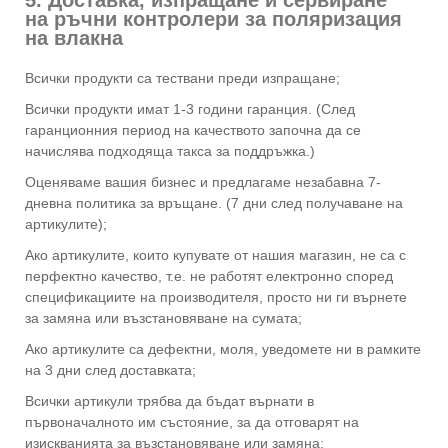
на ръчни контролери за поляризация
на влакна
Всички продукти са тествани преди изпращане;
Всички продукти имат 1-3 години гаранция. (След
гаранционния период на качеството започна да се
начислява подходяща такса за поддръжка.)
Оценяваме вашия бизнес и предлагаме незабавна 7-
дневна политика за връщане. (7 дни след получаване на
артикулите);
Ако артикулите, които купувате от нашия магазин, не са с
перфектно качество, т.е. не работят електронно според
спецификациите на производителя, просто ни ги върнете
за замяна или възстановяване на сумата;
Ако артикулите са дефектни, моля, уведомете ни в рамките
на 3 дни след доставката;
Всички артикули трябва да бъдат върнати в
първоначалното им състояние, за да отговарят на
изискванията за възстановяване или замяна;