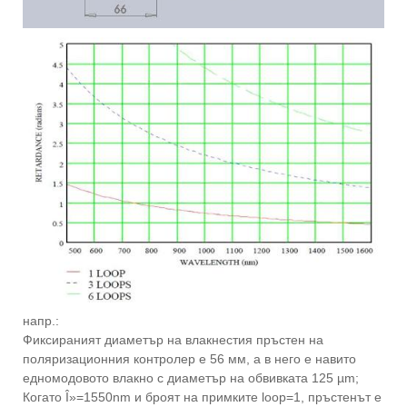
напр.:
Фиксираният диаметър на влакнестия пръстен на
поляризационния контролер е 56 мм, а в него е навито
едномодовото влакно с диаметър на обвивката 125 µm;
Когато Î»=1550nm и броят на примките loop=1, пръстенът е