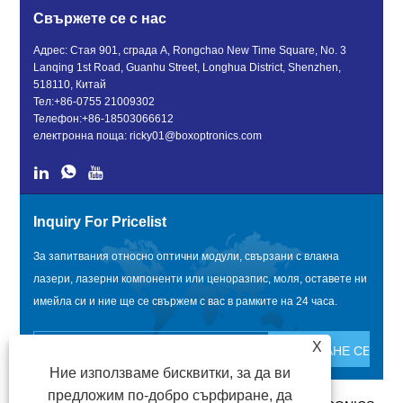
Свържете се с нас
Адрес: Стая 901, сграда A, Rongchao New Time Square, No. 3
Lanqing 1st Road, Guanhu Street, Longhua District, Shenzhen,
518110, Китай
Тел:
+86-0755 21009302
Телефон:
+86-18503066612
електронна поща:
ricky01@boxoptronics.com
Inquiry For Pricelist
За запитвания относно оптични модули, свързани с влакна
лазери, лазерни компоненти или ценоразпис, моля, оставете ни
имейла си и ние ще се свържем с вас в рамките на 24 часа.
X
Ние използваме бисквитки, за да ви
предложим по-добро сърфиране, да