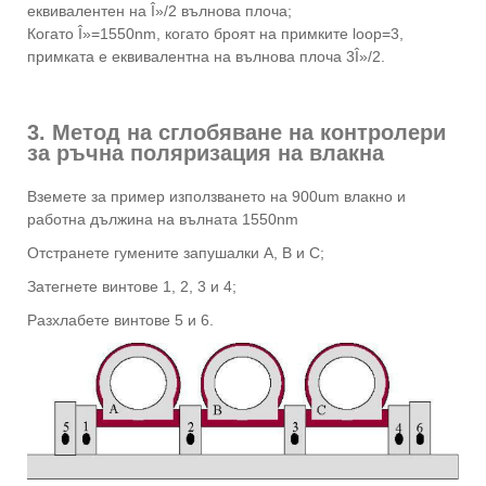
еквивалентен на Î»/2 вълнова плоча;
Когато Î»=1550nm, когато броят на примките loop=3,
примката е еквивалентна на вълнова плоча 3Î»/2.
3. Метод на сглобяване на контролери
за ръчна поляризация на влакна
Вземете за пример използването на 900um влакно и
работна дължина на вълната 1550nm
Отстранете гумените запушалки A, B и C;
Затегнете винтове 1, 2, 3 и 4;
Разхлабете винтове 5 и 6.