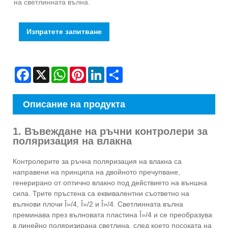
на светлинната вълна.
Изпратете запитване
Facebook
X
WhatsApp
Pinterest
LinkedIn
Share
Описание на продукта
1. Въвеждане на ръчни контролери за
поляризация на влакна
Контролерите за ръчна поляризация на влакна са
направени на принципа на двойното пречупване,
генерирано от оптично влакно под действието на външна
сила. Трите пръстена са еквивалентни съответно на
вълнови плочи Î»/4, Î»/2 и Î»/4. Светлинната вълна
преминава през вълновата пластина Î»/4 и се преобразува
в линейно поляризирана светлина, след което посоката на