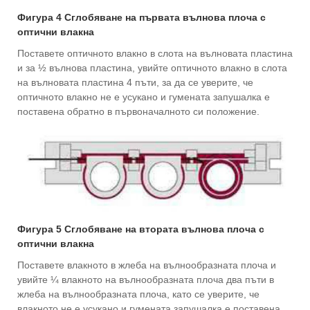
Фигура 4 Сглобяване на първата вълнова плоча с
оптични влакна
Поставете оптичното влакно в слота на вълновата пластина
и за ½ вълнова пластина, увийте оптичното влакно в слота
на вълновата пластина 4 пъти, за да се уверите, че
оптичното влакно не е усукано и гумената запушалка е
поставена обратно в първоначалното си положение.
Фигура 5 Сглобяване на втората вълнова плоча с
оптични влакна
Поставете влакното в жлеба на вълнообразната плоча и
увийте ¼ влакното на вълнообразната плоча два пъти в
жлеба на вълнообразната плоча, като се уверите, че
влакното не е усукано и гумената запушалка е поставена