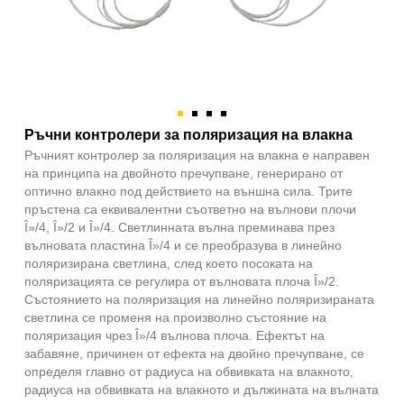
Ръчни контролери за поляризация на влакна
Ръчният контролер за поляризация на влакна е направен
на принципа на двойното пречупване, генерирано от
оптично влакно под действието на външна сила. Трите
пръстена са еквивалентни съответно на вълнови плочи
Î»/4, Î»/2 и Î»/4. Светлинната вълна преминава през
вълновата пластина Î»/4 и се преобразува в линейно
поляризирана светлина, след което посоката на
поляризацията се регулира от вълновата плоча Î»/2.
Състоянието на поляризация на линейно поляризираната
светлина се променя на произволно състояние на
поляризация чрез Î»/4 вълнова плоча. Ефектът на
забавяне, причинен от ефекта на двойно пречупване, се
определя главно от радиуса на обвивката на влакното,
радиуса на обвивката на влакното и дължината на вълната