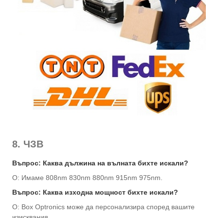
8. ЧЗВ
Въпрос: Каква дължина на вълната бихте искали?
О: Имаме 808nm 830nm 880nm 915nm 975nm.
Въпрос: Каква изходна мощност бихте искали?
О: Box Optronics може да персонализира според вашите
изисквания.