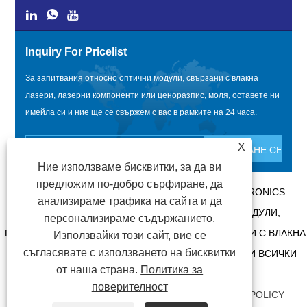
Inquiry For Pricelist
За запитвания относно оптични модули, свързани с влакна
лазери, лазерни компоненти или ценоразпис, моля, оставете ни
имейла си и ние ще се свържем с вас в рамките на 24 часа.
X
Ние използваме бисквитки, за да ви
предложим по-добро сърфиране, да
АВТОРСКО ПРАВО @ 2020 SHENZHEN BOX OPTRONICS
анализираме трафика на сайта и да
TECHNOLOGY CO., LTD. - КИТАЙ ОПТИЧНИ МОДУЛИ,
персонализираме съдържанието.
ПРОИЗВОДИТЕЛИ НА ОПТИЧНИ МОДУЛИ, СВЪРЗАНИ С ВЛАКНА
Използвайки този сайт, вие се
съгласявате с използването на бисквитки
ЛАЗЕРИ, ДОСТАВЧИЦИ НА ЛАЗЕРНИ КОМПОНЕНТИ ВСИЧКИ
от наша страна.
Политика за
ПРАВА ЗАПАЗЕНИ.
поверителност
ВРЪЗКИ
|
SITEMAP
|
RSS
|
XML
|
PRIVACY POLICY