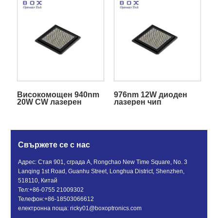
Високомощен 940nm
976nm 12W диоден
20W CW лазерен
лазерен чип
диоден чип
Свържете се с нас
Адрес: Стая 901, сграда A, Rongchao New Time Square, No. 3
Lanqing 1st Road, Guanhu Street, Longhua District, Shenzhen,
518110, Китай
Тел:
+86-0755 21009302
Телефон:
+86-18503066612
електронна поща:
ricky01@boxoptronics.com