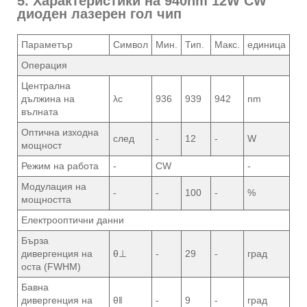
5. Характеристики на 940nm 12W CW
диоден лазерен гол чип
Параметър
Символ
Мин.
Тип.
Макс.
единица
Операция
Централна
дължина на
λc
936
939
942
nm
вълната
Оптична изходна
след
-
12
-
W
мощност
Режим на работа
-
CW
-
Модулация на
-
-
100
-
%
мощността
Електрооптични данни
Бърза
дивергенция на
θ⊥
-
29
-
град
оста (FWHM)
Бавна
дивергенция на
θ‖
-
9
-
град