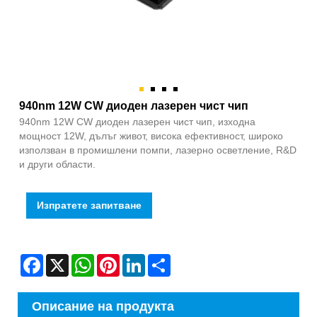
940nm 12W CW диоден лазерен чист чип
940nm 12W CW диоден лазерен чист чип, изходна
мощност 12W, дълъг живот, висока ефективност, широко
използван в промишлени помпи, лазерно осветление, R&D
и други области.
Изпратете запитване
Facebook
X
WhatsApp
Pinterest
LinkedIn
Share
Описание на продукта