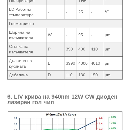
Поляризация
-
-
THE
-
-
LD Работна
-
-
25
-
℃
температура
Геометричен
Ширина на
W
-
95
-
µm
излъчвателя
Стъпка на
P
390
400
410
µm
излъчвателя
Дължина на
L
3990
4000
4010
µm
кухината
Дебелина
D
110
130
150
µm
6. LIV крива на 940nm 12W CW диоден
лазерен гол чип