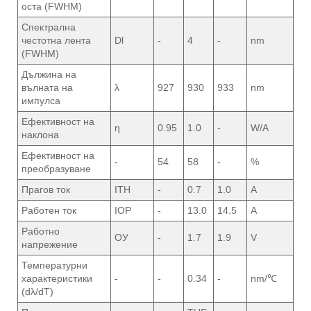
оста (FWHM)
Спектрална
честотна лента
Dl
-
4
-
nm
(FWHM)
Дължина на
вълната на
λ
927
930
933
nm
импулса
Ефективност на
η
0.95
1.0
-
W/A
наклона
Ефективност на
-
54
58
-
%
преобразуване
Прагов ток
ITH
-
0.7
1.0
A
Работен ток
IOP
-
13.0
14.5
A
Работно
ОУ
-
1.7
1.9
V
напрежение
Температурни
характеристики
-
-
0.34
-
nm/℃
(dλ/dT)