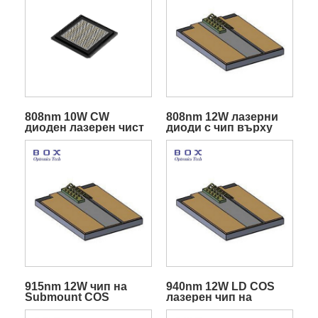
808nm 10W CW
808nm 12W лазерни
диоден лазерен чист
диоди с чип върху
чип
носител (COC).
915nm 12W чип на
940nm 12W LD COS
Submount COS
лазерен чип на
лазерен диод
Submount