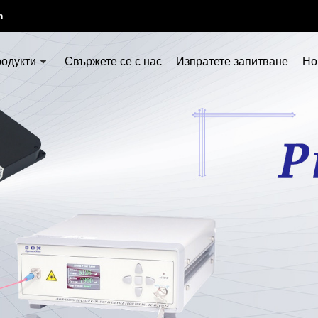
m
родукти
Свържете се с нас
Изпратете запитване
Но