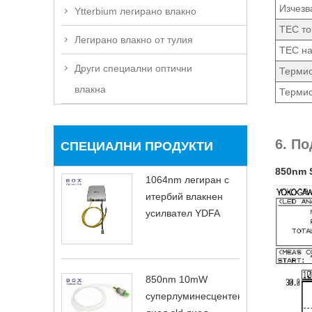
Изчезв
Ytterbium легирано влакно
TEC то
Легирано влакно от тулия
TEC н
Други специални оптични
Термис
влакна
Термис
6. П
СПЕЦИАЛНИ ПРОДУКТИ
850nm 
1064nm легиран с
итербий влакнен
усилвател YDFA
850nm 10mW
суперлуминесцентен