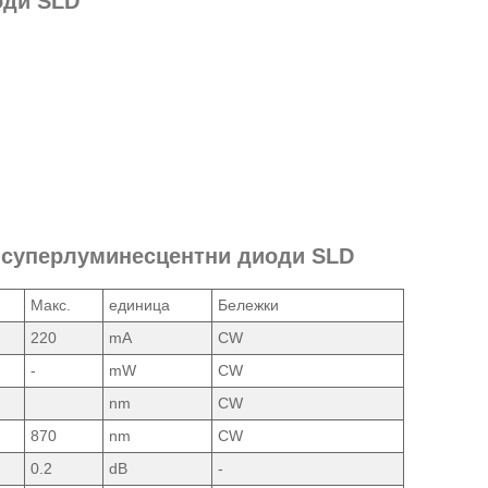
оди SLD
m суперлуминесцентни диоди SLD
Макс.
единица
Бележки
220
mA
CW
-
mW
CW
nm
CW
870
nm
CW
0.2
dB
-