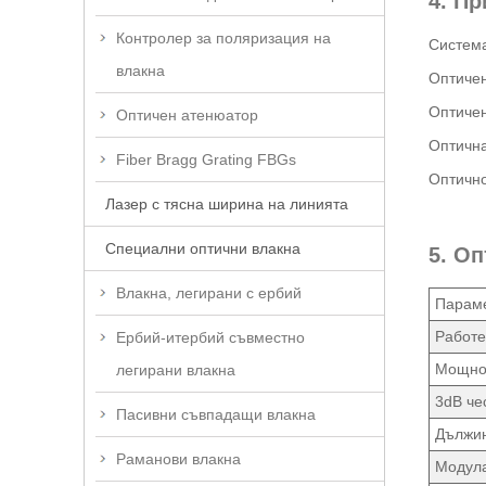
4. П
Контролер за поляризация на
Система
влакна
Оптичен
Оптичен
Оптичен атенюатор
Оптична
Fiber Bragg Grating FBGs
Оптично
Лазер с тясна ширина на линията
Специални оптични влакна
5. О
Влакна, легирани с ербий
Парам
Работе
Ербий-итербий съвместно
Мощнос
легирани влакна
3dB че
Пасивни съвпадащи влакна
Дължин
Раманови влакна
Модула