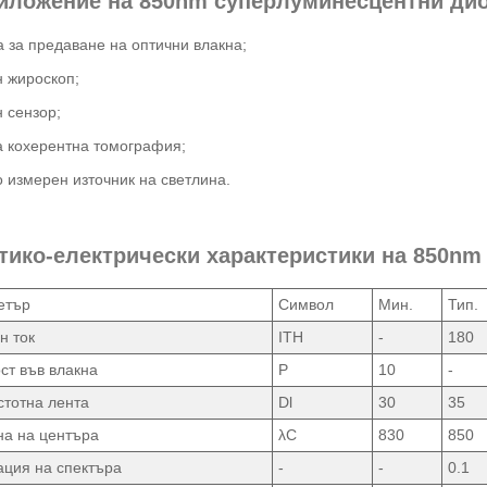
риложение на 850nm суперлуминесцентни ди
 за предаване на оптични влакна;
 жироскоп;
 сензор;
 кохерентна томография;
 измерен източник на светлина.
птико-електрически характеристики на 850n
етър
Символ
Мин.
Тип.
н ток
ITH
-
180
т във влакна
P
10
-
стотна лента
Dl
30
35
а на центъра
λC
830
850
ция на спектъра
-
-
0.1