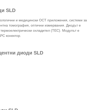
ди SLD
ологични и медицински OCT приложения, системи за
ентна томография, оптични измервания. Диодът е
 термоелектрически охладител (TEC). Модулът е
PC конектор.
центни диоди SLD