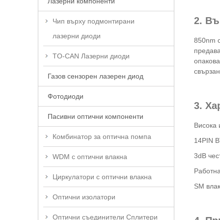
Лазерни компоненти
2. В
Чип върху подмонтирани
лазерни диоди
850nm с
предава
TO-CAN Лазерни диоди
опакова
свързан
Газов сензорен лазерен диод
Фотодиоди
3. Х
Пасивни оптични компоненти
Висока
Комбинатор за оптична помпа
14PIN B
3dB чес
WDM с оптични влакна
Работна
Циркулатори с оптични влакна
SM влак
Оптични изолатори
Оптични съединители Сплитери