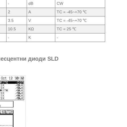
-
dB
CW
2
A
TC = -45~+70 ℃
3.5
V
TC = -45~+70 ℃
10.5
KΩ
TC = 25 ℃
-
K
-
несцентни диоди SLD