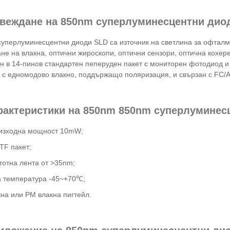
ъвеждане на 850nm суперлуминесцентни дио
уперлуминесцентни диоди SLD са източник на светлина за офталм
не на влакна, оптични жироскопи, оптични сензори, оптична кохер
н в 14-пинов стандартен пеперуден пакет с мониторен фотодиод и
 с едномодово влакно, поддържащо поляризация, и свързан с FC/A
арактеристики на 850nm 850nm суперлуминес
 изходна мощност 10mW;
TF пакет;
тотна лента от >35nm;
 температура -45~+70℃;
на или PM влакна пигтейл.