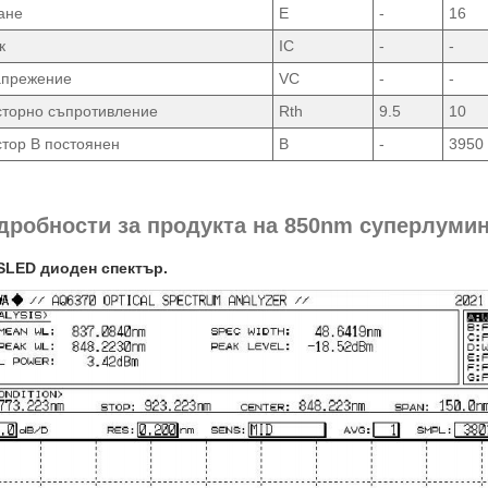
ане
Е
-
16
к
IC
-
-
апрежение
VC
-
-
торно съпротивление
Rth
9.5
10
тор B постоянен
B
-
3950
одробности за продукта на 850nm суперлуми
SLED диоден спектър.