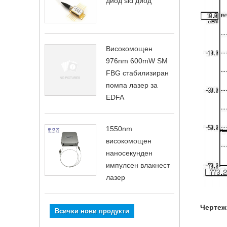
диод sld диод
Високомощен
976nm 600mW SM
FBG стабилизиран
помпа лазер за
EDFA
1550nm
високомощен
наносекунден
импулсен влакнест
лазер
Чертеж
Всички нови продукти