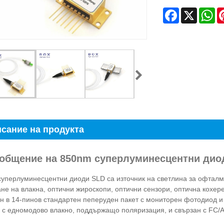
Facebook
X
Wh
сание на продукта
бобщение на 850nm суперлуминесцентни дио
уперлуминесцентни диоди SLD са източник на светлина за офталм
не на влакна, оптични жироскопи, оптични сензори, оптична кохер
н в 14-пинов стандартен пеперуден пакет с мониторен фотодиод и
 с едномодово влакно, поддържащо поляризация, и свързан с FC/A