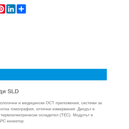
atsApp
Pinterest
LinkedIn
Share
ди SLD
ологични и медицински OCT приложения, системи за
ентна томография, оптични измервания. Диодът е
 термоелектрически охладител (TEC). Модулът е
PC конектор.