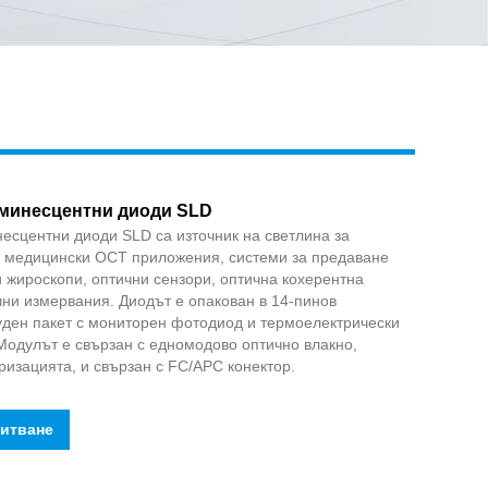
Live
минесцентни диоди SLD
сцентни диоди SLD са източник на светлина за
 медицински OCT приложения, системи за предаване
и жироскопи, оптични сензори, оптична кохерентна
ни измервания. Диодът е опакован в 14-пинов
уден пакет с мониторен фотодиод и термоелектрически
Модулът е свързан с едномодово оптично влакно,
изацията, и свързан с FC/APC конектор.
питване