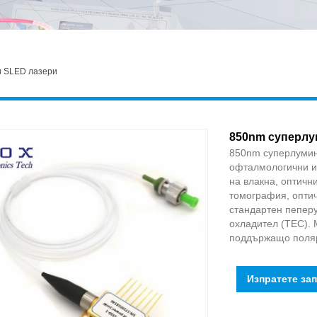
 SLED лазери
850nm суперлу
850nm суперлумине
офталмологични и
на влакна, оптичн
томография, оптич
стандартен пепер
охладител (TEC). 
поддържащо поляр
Изпратете за