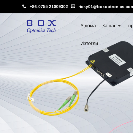
+86-0755 21009302
ricky01@boxoptronics.co
У дома
За нас
п
Изтегли