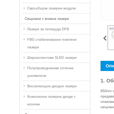
Свръхбързи лазерни модули
Свързани с влакна лазери
Лазери за пеперуда DFB
FBG стабилизирани помпени
лазери
Широколентови SLED лазери
Опи
Полупроводникови оптични
усилватели
1. О
Високомощни диодни лазери
850nm с
предава
Коаксиални лазерни диоди с
опакова
косички
свързан