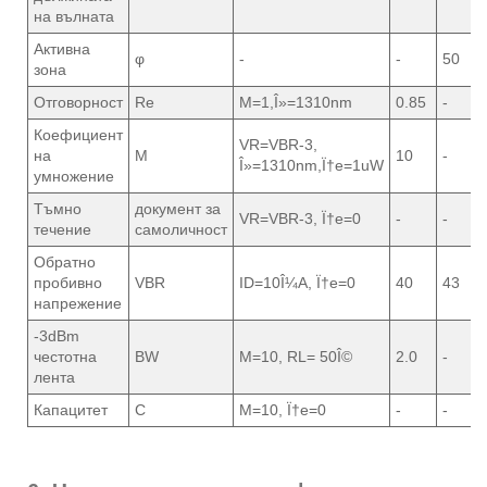
на вълната
Активна
φ
-
-
50
зона
Отговорност
Re
M=1,Î»=1310nm
0.85
-
Коефициент
VR=VBR-3,
на
M
10
-
Î»=1310nm,Ï†e=1uW
умножение
Тъмно
документ за
VR=VBR-3, Ï†e=0
-
-
течение
самоличност
Обратно
пробивно
VBR
ID=10Î¼A, Ï†e=0
40
43
напрежение
-3dBm
честотна
BW
M=10, RL= 50Î©
2.0
-
лента
Капацитет
C
M=10, Ï†e=0
-
-