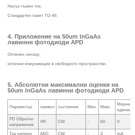
Нисък тъмен ток;
Стандартен пакет TO-46.
4. Приложение на 50um InGaAs
лавинни фотодиоди APD
Оптичен сензор;
оптични комуникации в свободното пространство.
5. Абсолютни максимални оценки на
50um InGaAs лавинни фотодиоди APD
Мерна
Параметър
символ
състояние
Мин.
Макс.
единица
PD Обратно
VR
CW
-
60
V
напрежение
Ток напред
АКО
CW
-
3
mA