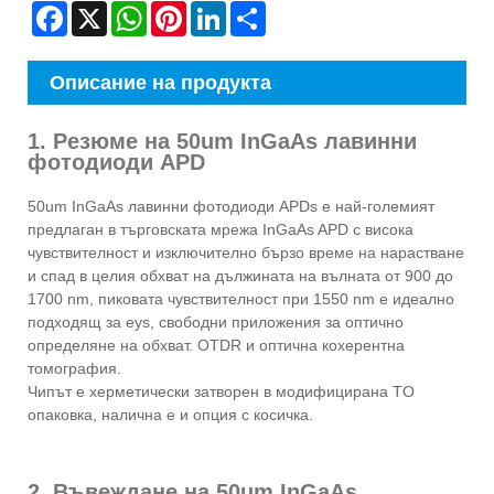
Facebook
X
WhatsApp
Pinterest
LinkedIn
Share
Описание на продукта
1. Резюме на 50um InGaAs лавинни
фотодиоди APD
50um InGaAs лавинни фотодиоди APDs е най-големият
предлаган в търговската мрежа InGaAs APD с висока
чувствителност и изключително бързо време на нарастване
и спад в целия обхват на дължината на вълната от 900 до
1700 nm, пиковата чувствителност при 1550 nm е идеално
подходящ за eys, свободни приложения за оптично
определяне на обхват. OTDR и оптична кохерентна
томография.
Чипът е херметически затворен в модифицирана TO
опаковка, налична е и опция с косичка.
2. Въвеждане на 50um InGaAs