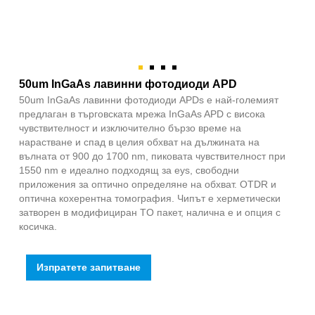
50um InGaAs лавинни фотодиоди APD
50um InGaAs лавинни фотодиоди APDs е най-големият
предлаган в търговската мрежа InGaAs APD с висока
чувствителност и изключително бързо време на
нарастване и спад в целия обхват на дължината на
вълната от 900 до 1700 nm, пиковата чувствителност при
1550 nm е идеално подходящ за eys, свободни
приложения за оптично определяне на обхват. OTDR и
оптична кохерентна томография. Чипът е херметически
затворен в модифициран TO пакет, налична е и опция с
косичка.
Изпратете запитване