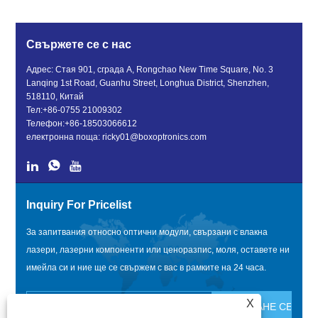
Свържете се с нас
Адрес: Стая 901, сграда A, Rongchao New Time Square, No. 3
Lanqing 1st Road, Guanhu Street, Longhua District, Shenzhen,
518110, Китай
Тел:
+86-0755 21009302
Телефон:
+86-18503066612
електронна поща:
ricky01@boxoptronics.com
Inquiry For Pricelist
За запитвания относно оптични модули, свързани с влакна
лазери, лазерни компоненти или ценоразпис, моля, оставете ни
имейла си и ние ще се свържем с вас в рамките на 24 часа.
X