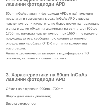
лавинни фотодиоди APD
50um InGaAs лавинни фотодиоди APDs е най-големият
предлаган в търговската мрежа InGaAs APD с висока
чувствителност и изключително бързо време на нарастване
и спад в целия обхват на дължината на вълната от 900 до
1700 nm, пиковата чувствителност при 1550 nm е идеално
подходящ за eys, свободни приложения за оптично
определяне на обхват. OTDR и оптична кохерентна
томография.
Чипът е херметически затворен в модифицирана TO
опаковка, налична е и опция с косичка.
3. Характеристики на 50um InGaAs
лавинни фотодиоди APD
Обхват на откриване 900nm-1700nm;
Широк динамичен диапазон;
Висока отговорност;