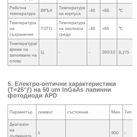
Работна
Температура
ВРЪХ
-40
+85
℃
температура
на корпуса
Температура
Температура
на
TSTG
на околната
-40
+85
℃
съхранение
среда
Температура/
време на
Ц
-
-
260/10
â„ƒ/S
запояване на
олово
5. Електро-оптични характеристики
(T=25°ƒ) на 50 um InGaAs лавинни
фотодиоди APD
Параметър
символ
състояние
Мин.
Тип.
Диапазон
на
λ
900
-
дължината