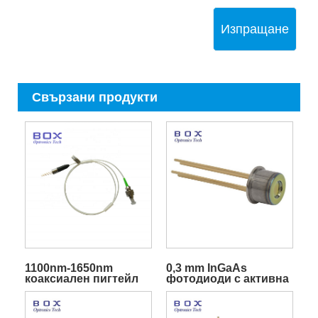
Изпращане
Свързани продукти
1100nm-1650nm
0,3 mm InGaAs
коаксиален пигтейл
фотодиоди с активна
PIN фотодиод
зона