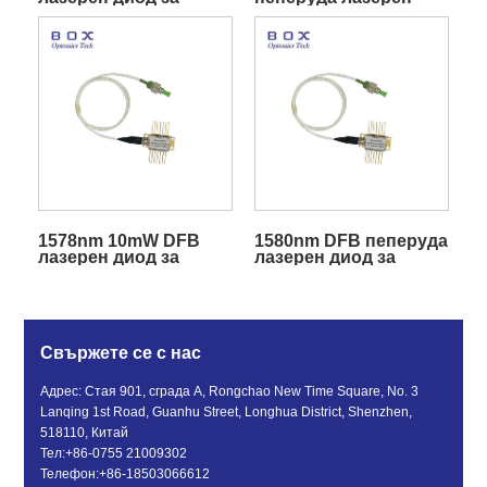
откриване на CH4
диод за откриване на
CO
1578nm 10mW DFB
1580nm DFB пеперуда
лазерен диод за
лазерен диод за
откриване на
откриване на CO2
сероводород
Свържете се с нас
Адрес: Стая 901, сграда A, Rongchao New Time Square, No. 3
Lanqing 1st Road, Guanhu Street, Longhua District, Shenzhen,
518110, Китай
Тел:
+86-0755 21009302
Телефон:
+86-18503066612