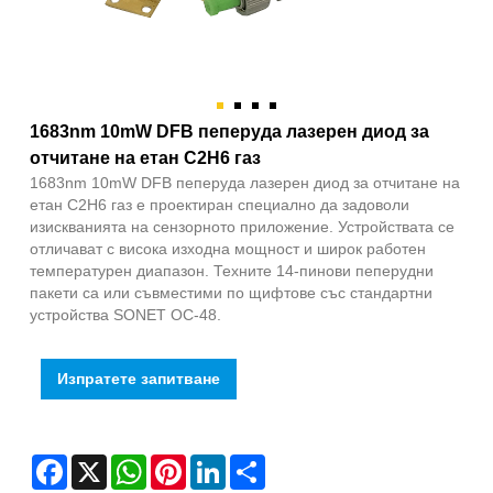
1683nm 10mW DFB пеперуда лазерен диод за
отчитане на етан C2H6 газ
1683nm 10mW DFB пеперуда лазерен диод за отчитане на
етан C2H6 газ е проектиран специално да задоволи
изискванията на сензорното приложение. Устройствата се
отличават с висока изходна мощност и широк работен
температурен диапазон. Техните 14-пинови пеперудни
пакети са или съвместими по щифтове със стандартни
устройства SONET OC-48.
Изпратете запитване
Facebook
X
WhatsApp
Pinterest
LinkedIn
Share