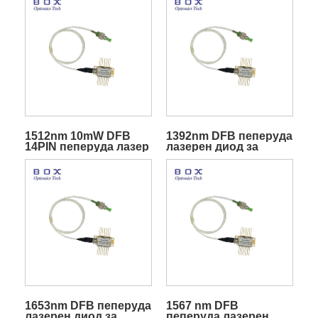
1512nm 10mW DFB
1392nm DFB пеперуда
14PIN пеперуда лазер
лазерен диод за
за NH3 сензор
откриване на влага
H2O
1653nm DFB пеперуда
1567 nm DFB
лазерен диод за
пеперуда лазерен