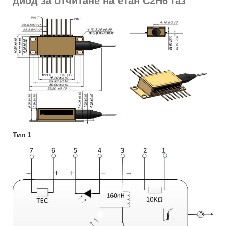
диод за отчитане на етан C2H6 газ
Тип 1