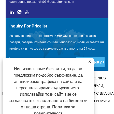
електронна поща:
ricky01@boxoptronics.com
Inquiry For Pricelist
За запитвания относно оптични модули, свързани с влакна
лазери, лазерни компоненти или ценоразпис, моля, оставете ни
имейла си и ние ще се свържем с вас в рамките на 24 часа.
X
Ние използваме бисквитки, за да ви
предложим по-добро сърфиране, да
АВТОРСКО ПРАВО @ 2020 SHENZHEN BOX OPTRONICS
анализираме трафика на сайта и да
TECHNOLOGY CO., LTD. - КИТАЙ ОПТИЧНИ МОДУЛИ,
персонализираме съдържанието.
ПРОИЗВОДИТЕЛИ НА ОПТИЧНИ МОДУЛИ, СВЪРЗАНИ С ВЛАКНА
Използвайки този сайт, вие се
съгласявате с използването на бисквитки
ЛАЗЕРИ, ДОСТАВЧИЦИ НА ЛАЗЕРНИ КОМПОНЕНТИ ВСИЧКИ
от наша страна.
Политика за
ПРАВА ЗАПАЗЕНИ.
поверителност