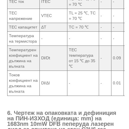
TEC ток
ITEC
-
-
1
= 70 ℃
TEC
TL = 25 ℃, TC
VTEC
-
-
3
напрежение
= 70 ℃
TEC капацитет
ΔT
TC = 70 ℃
-
-
5
Температура
-
-
-
-
1
на термистора
Температурен
TEC
коефициент на
температура
Dl/Dt
-
0.09
-
дължина на
от 15 ℃ до 35
вълната
℃
Токов
коефициент на
Dl/ΔI
-
-
0.01
-
дължина на
вълната
6. Чертеж на опаковката и дефиниция
на ПИН-ИЗХОД (единица: mm) на
1683nm 10mW DFB пеперуда лазерен