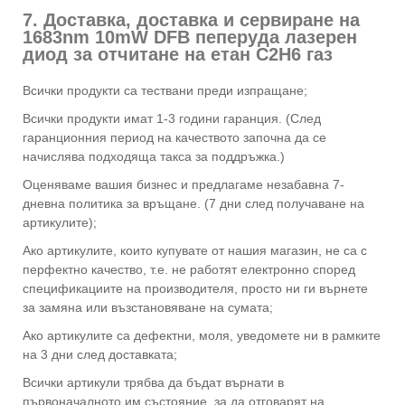
7. Доставка, доставка и сервиране на
1683nm 10mW DFB пеперуда лазерен
диод за отчитане на етан C2H6 газ
Всички продукти са тествани преди изпращане;
Всички продукти имат 1-3 години гаранция. (След
гаранционния период на качеството започна да се
начислява подходяща такса за поддръжка.)
Оценяваме вашия бизнес и предлагаме незабавна 7-
дневна политика за връщане. (7 дни след получаване на
артикулите);
Ако артикулите, които купувате от нашия магазин, не са с
перфектно качество, т.е. не работят електронно според
спецификациите на производителя, просто ни ги върнете
за замяна или възстановяване на сумата;
Ако артикулите са дефектни, моля, уведомете ни в рамките
на 3 дни след доставката;
Всички артикули трябва да бъдат върнати в
първоначалното им състояние, за да отговарят на