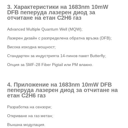
3. Характеристики на 1683nm 10mW
DFB пеперуда лазерен диод за
отчитане на етан C2H6 газ
Advanced Multiple Quantum Well (MQW);
Лазерен дизайн с разпределена обратна връзка (DFB);
Висока изходна мощност;
Стандартен за индустрията 14-пинов пакет Butterfly;
Опция за SMF-28 Fiber Pigtail или PM влакно.
4. Приложение на 1683nm 10mW DFB
пеперуда лазерен диод за отчитане на
етан C2H6 газ
Разработка на сензори;
Откриване на газ метан;
Външна модулация.