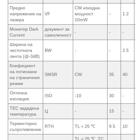
Предно
CW изходна
напрежение на
VF
мощност
-
1.2
2
лазера
10mW
Монитор Dark
документ за
-
-
-
5
Current
самоличност
Ширина на
честотната
BW
-
-
2.5
-
лента (@-3dB)
Коефициент
на потискане
SMSR
CW
35
40
-
на страничния
режим
Оптична
ISO
-10
30
-
-
изолация
TEC зададена
Ц
-
15
-
3
температура
Термисторно
RTH
TL = 25 ℃
9.5
10
1
съпротивление
TL = 25 ℃, TC