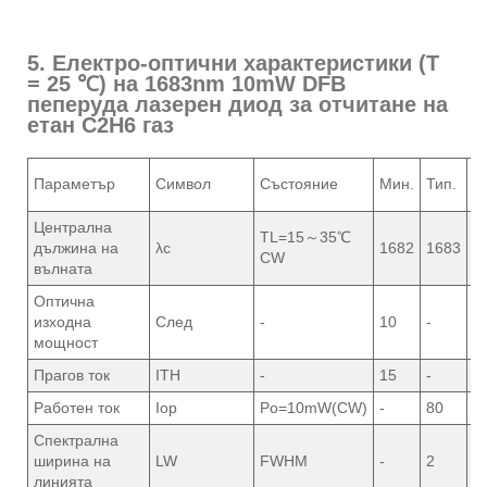
5. Електро-оптични характеристики (T
= 25 ℃) на 1683nm 10mW DFB
пеперуда лазерен диод за отчитане на
етан C2H6 газ
Параметър
Символ
Състояние
Мин.
Тип.
М
Централна
TL=15～35℃
дължина на
λc
1682
1683
1
CW
вълната
Оптична
изходна
След
-
10
-
-
мощност
Прагов ток
ITH
-
15
-
2
Работен ток
Iop
Po=10mW(CW)
-
80
1
Спектрална
ширина на
LW
FWHM
-
2
-
линията