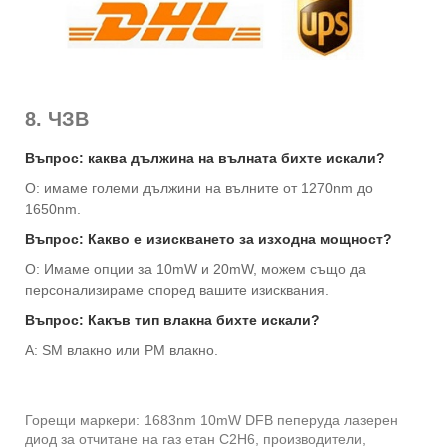
8. ЧЗВ
Въпрос: каква дължина на вълната бихте искали?
О: имаме големи дължини на вълните от 1270nm до
1650nm.
Въпрос: Какво е изискването за изходна мощност?
О: Имаме опции за 10mW и 20mW, можем също да
персонализираме според вашите изисквания.
Въпрос: Какъв тип влакна бихте искали?
A: SM влакно или PM влакно.
Горещи маркери: 1683nm 10mW DFB пеперуда лазерен
диод за отчитане на газ етан C2H6, производители,