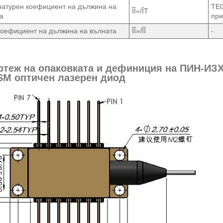
атурен коефициент на дължина на
TEC
ÎÎ»/ÎT
а
при
коефициент на дължина на вълната
ÎÎ»/ÎÎ
-
ертеж на опаковката и дефиниция на ПИН-ИЗ
SM оптичен лазерен диод