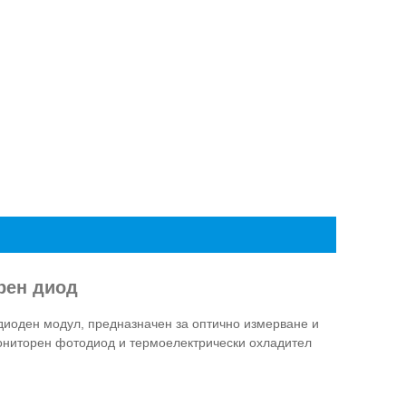
рен диод
диоден модул, предназначен за оптично измерване и
мониторен фотодиод и термоелектрически охладител