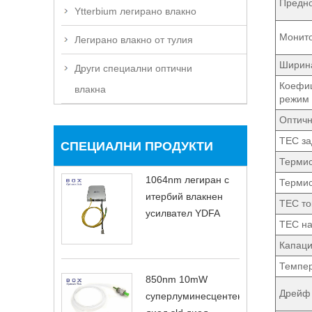
Предно
Ytterbium легирано влакно
Монито
Легирано влакно от тулия
Ширина
Други специални оптични
Коефиц
влакна
режим
Оптичн
TEC за
СПЕЦИАЛНИ ПРОДУКТИ
Термис
1064nm легиран с
Термис
итербий влакнен
TEC то
усилвател YDFA
TEC н
Капаци
Темпер
850nm 10mW
Дрейф 
суперлуминесцентен