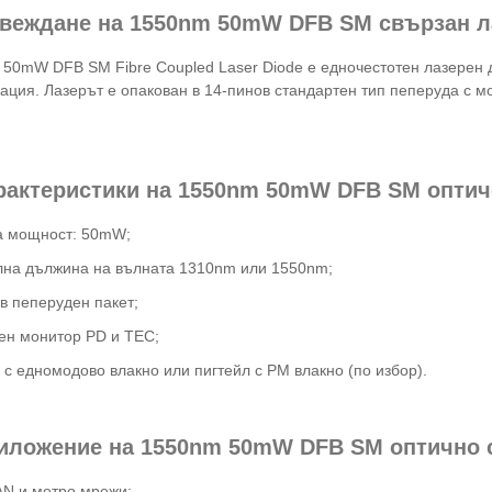
ъвеждане на 1550nm 50mW DFB SM свързан л
50mW DFB SM Fibre Coupled Laser Diode е едночестотен лазерен 
ация. Лазерът е опакован в 14-пинов стандартен тип пеперуда с 
арактеристики на 1550nm 50mW DFB SM оптич
а мощност: 50mW;
на дължина на вълната 1310nm или 1550nm;
в пеперуден пакет;
н монитор PD и TEC;
 с едномодово влакно или пигтейл с PM влакно (по избор).
риложение на 1550nm 50mW DFB SM оптично 
N и метро мрежи;