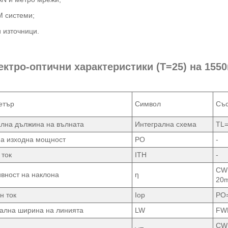
 системи;
 източници.
лектро-оптични характеристики (T=25) на 15
етър
Символ
Със
лна дължина на вълната
Интегрална схема
TL
а изходна мощност
PO
-
 ток
ITH
-
CW 
вност на наклона
ƞ
20
н ток
Iop
PO
ална ширина на линията
LW
FW
CW 