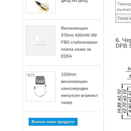
диод sld диод
Темпер
вълнат
Токов 
Високомощен
976nm 600mW SM
6. Ч
FBG стабилизиран
DFB 
помпа лазер за
EDFA
1550nm
високомощен
наносекунден
импулсен влакнест
лазер
Всички нови продукти