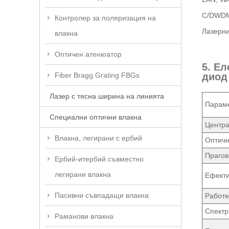
C/DWDM
Контролер за поляризация на
Лазерни
влакна
Оптичен атенюатор
5. Е
Fiber Bragg Grating FBGs
диод
Лазер с тясна ширина на линията
Парам
Специални оптични влакна
Центра
Влакна, легирани с ербий
Оптичн
Прагов
Ербий-итербий съвместно
легирани влакна
Ефекти
Пасивни съвпадащи влакна
Работе
Спектр
Раманови влакна