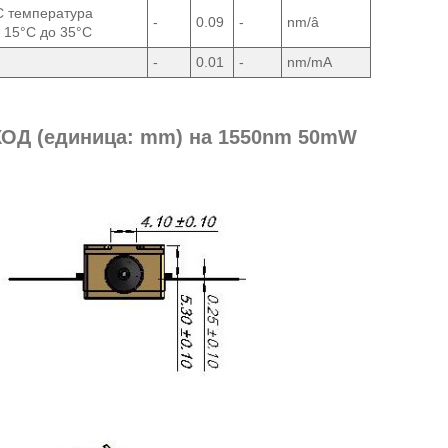
 температура
-
0.09
-
nm/â
 15°C до 35°C
-
0.01
-
nm/mA
ХОД (единица: mm) на 1550nm 50mW