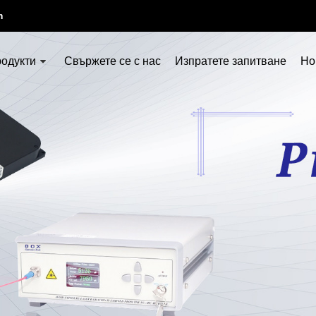
m
родукти
Свържете се с нас
Изпратете запитване
Но