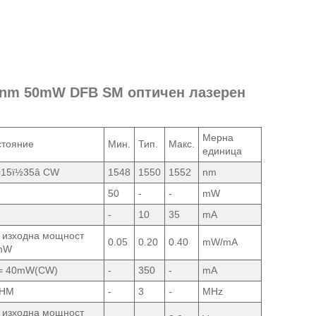
50nm 50mW DFB SM оптичен лазерен
Мерна
тояние
Мин.
Тип.
Макс.
единица
=15ï½35â CW
1548
1550
1552
nm
50
-
-
mW
-
10
35
mA
изходна мощност
0.05
0.20
0.40
mW/mA
mW
= 40mW(CW)
-
350
-
mA
HM
-
3
-
MHz
изходна мощност