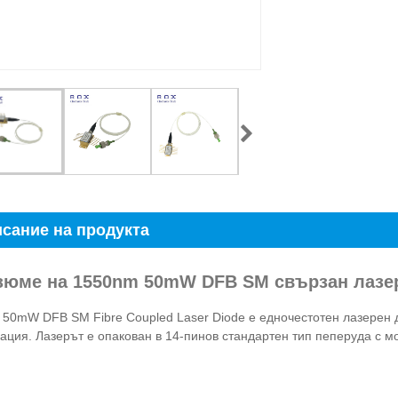
сание на продукта
езюме на 1550nm 50mW DFB SM свързан лазе
50mW DFB SM Fibre Coupled Laser Diode е едночестотен лазерен 
ация. Лазерът е опакован в 14-пинов стандартен тип пеперуда с 