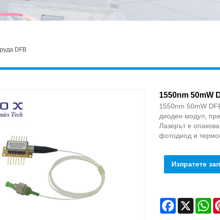
еруда DFB
1550nm 50mW D
1550nm 50mW DFB 
диоден модул, пре
Лазерът е опакова
фотодиод и термое
Изпратете за
Facebook
X
Wh