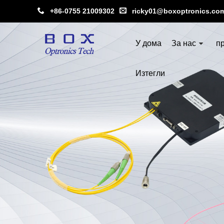
+86-0755 21009302
ricky01@boxoptronics.co
У дома
За нас
п
Изтегли