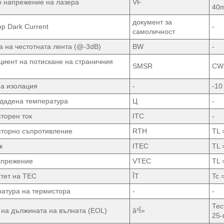
 напрежение на лазера
VF
40
документ за
р Dark Current
-
самоличност
 на честотната лента (@-3dB)
BW
-
иент на потискане на страничния
SMSR
CW
а изолация
-
-10
дадена температура
Ц
-
торен ток
ITC
-
торно съпротивление
RTH
TL 
к
ITEC
TL 
апрежение
VTEC
TL 
тет на TEC
ÎT
Tc 
атура на термистора
-
-
Тес
на дължината на вълната (EOL)
â³Î»
25-