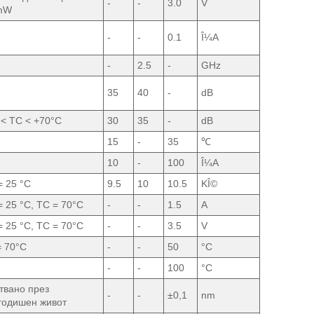
-
-
3.0
V
mW
-
-
0.1
Î¼A
-
2.5
-
GHz
35
40
-
dB
 < TC < +70°C
30
35
-
dB
15
-
35
℃
10
-
100
Î¼A
= 25 °C
9.5
10
10.5
KÎ©
= 25 °C, TC = 70°C
-
-
1.5
A
= 25 °C, TC = 70°C
-
-
3.5
V
= 70°C
-
-
50
°C
-
-
100
°C
твано през
-
-
±0,1
nm
годишен живот