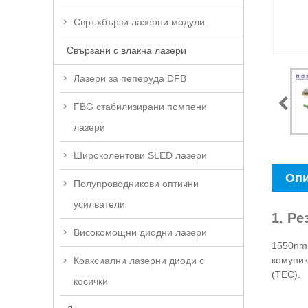
Свръхбързи лазерни модули
Свързани с влакна лазери
Лазери за пеперуда DFB
FBG стабилизирани помпени
лазери
Широколентови SLED лазери
Опи
Полупроводникови оптични
усилватели
1. Р
Високомощни диодни лазери
1550nm 
комуник
Коаксиални лазерни диоди с
(TEC).
косички