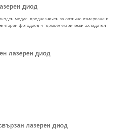
азерен диод
диоден модул, предназначен за оптично измерване и
мониторен фотодиод и термоелектрически охладител
ен лазерен диод
свързан лазерен диод