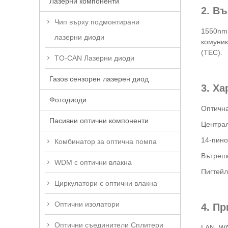
Лазерни компоненти
2. В
Чип върху подмонтирани
1550nm 
лазерни диоди
комуник
(TEC).
TO-CAN Лазерни диоди
Газов сензорен лазерен диод
3. Х
Фотодиоди
Оптичн
Пасивни оптични компоненти
Централ
14-пино
Комбинатор за оптична помпа
Вътреше
WDM с оптични влакна
Пигтейл
Циркулатори с оптични влакна
Оптични изолатори
4. П
Оптични съединители Сплитери
LAN, WA