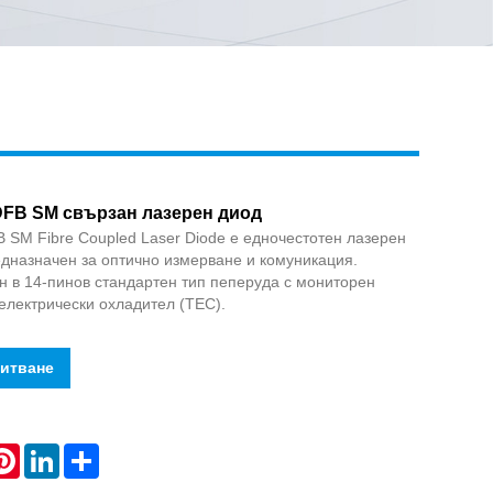
Live
FB SM свързан лазерен диод
SM Fibre Coupled Laser Diode е едночестотен лазерен
дназначен за оптично измерване и комуникация.
н в 14-пинов стандартен тип пеперуда с мониторен
лектрически охладител (TEC).
питване
atsApp
Pinterest
LinkedIn
Share