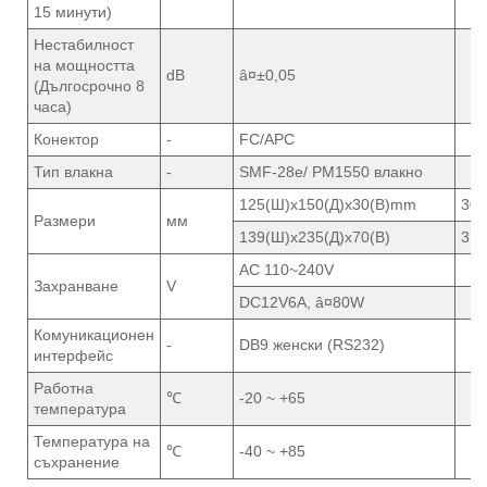
15 минути)
Нестабилност
на мощността
dB
â¤±0,05
(Дългосрочно 8
часа)
Конектор
-
FC/APC
Тип влакна
-
SMF-28e/ PM1550 влакно
125(Ш)x150(Д)x30(В)mm
30
Размери
мм
139(Ш)x235(Д)x70(В)
37
AC 110~240V
Захранване
V
DC12V6A, â¤80W
Комуникационен
-
DB9 женски (RS232)
интерфейс
Работна
℃
-20 ~ +65
температура
Температура на
℃
-40 ~ +85
съхранение