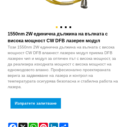
1550nm 2W единична дължина на вълната с
висока мощност CW DFB лазерен модул
Този 1550nm 2W единична дължина на вълната с висока
мощност CW DFB влакнест лазерен модул приема DFB
лазерен чип и модул за оптичен път с висока мощност, за
да реализира изходната мощност с висока мощност на
едномодовото влакно. Професионално проектираната
верига за задвижване на лазера и контрол на
температурата осигурява безопасна и стабилна работа на
лазера.
Изпратете запитване
Facebook
X
WhatsApp
Pinterest
LinkedIn
Share