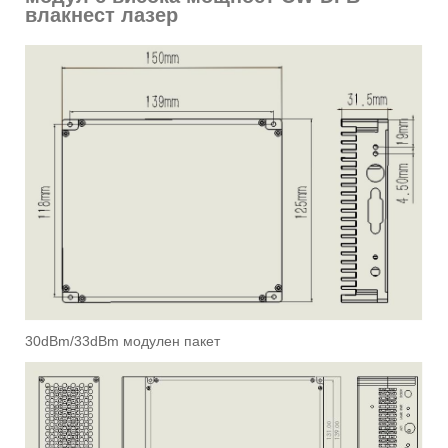
влакнест лазер
30dBm/33dBm модулен пакет