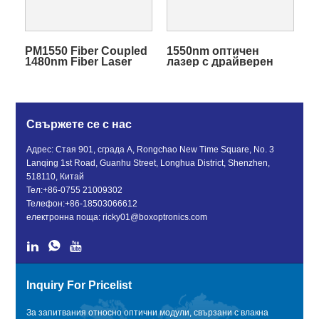
PM1550 Fiber Coupled
1550nm оптичен
1480nm Fiber Laser
лазер с драйверен
Module за нелинейна
модул
оптика
Свържете се с нас
Адрес: Стая 901, сграда A, Rongchao New Time Square, No. 3
Lanqing 1st Road, Guanhu Street, Longhua District, Shenzhen,
518110, Китай
Тел:
+86-0755 21009302
Телефон:
+86-18503066612
електронна поща:
ricky01@boxoptronics.com
Inquiry For Pricelist
За запитвания относно оптични модули, свързани с влакна