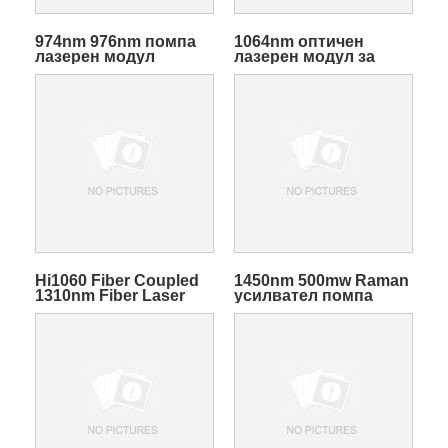
974nm 976nm помпа
1064nm оптичен
лазерен модул
лазерен модул за
източник на семена в
MOPA система
Hi1060 Fiber Coupled
1450nm 500mw Raman
1310nm Fiber Laser
усилвател помпа
Module
лазер с TEC
охладител