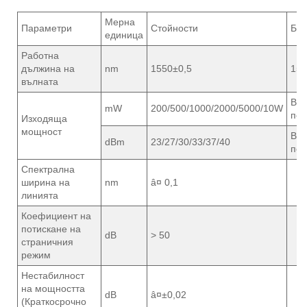
Мерна
Параметри
Стойности
Бел
единица
Работна
дължина на
nm
1550±0,5
154
вълната
Въз
mW
200/500/1000/2000/5000/10W
пер
Изходяща
мощност
Въз
dBm
23/27/30/33/37/40
пер
Спектрална
ширина на
nm
â¤ 0,1
линията
Коефициент на
потискане на
dB
> 50
страничния
режим
Нестабилност
на мощността
dB
â¤±0,02
(Краткосрочно