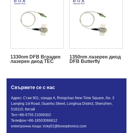
1330nm DFB Вграден
1350nm лазерен диод
лазерен диод TEC
DFB Butterfly
Butterfly
Свържете се с нас
Адрес: Стая 901, сграда A, Rongchao New Time Square, No. 3
Lanqing 1st Road, Guanhu Street, Longhua District, Shenzhen,
518110, Китай
Тел:
+86-0755 21009302
Телефон:
+86-18503066612
електронна поща:
ricky01@boxoptronics.com