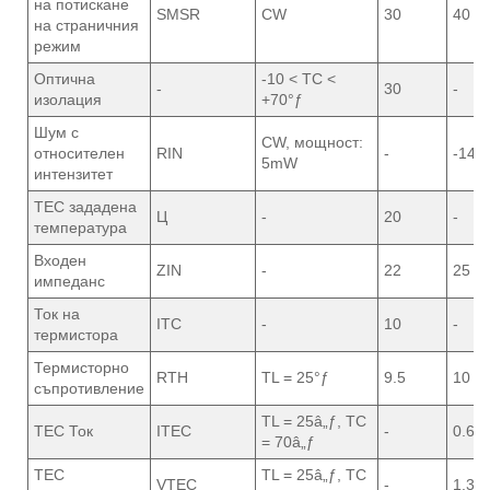
на потискане
SMSR
CW
30
40
на страничния
режим
Оптична
-10 < TC <
-
30
-
изолация
+70°ƒ
Шум с
CW, мощност:
относителен
RIN
-
-145
5mW
интензитет
TEC зададена
Ц
-
20
-
температура
Входен
ZIN
-
22
25
импеданс
Ток на
ITC
-
10
-
термистора
Термисторно
RTH
TL = 25°ƒ
9.5
10
съпротивление
TL = 25â„ƒ, TC
TEC Ток
ITEC
-
0.6
= 70â„ƒ
TEC
TL = 25â„ƒ, TC
VTEC
-
1.3