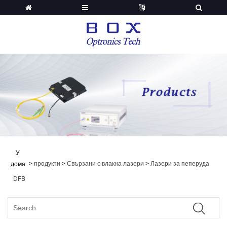
У
>
продукти
>
Свързани с влакна лазери
>
Лазери за пеперуда
дома
DFB