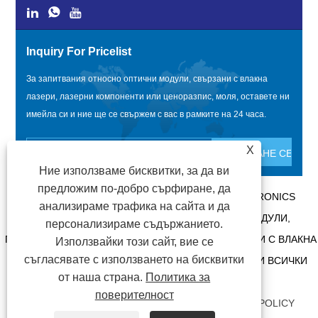
Inquiry For Pricelist
За запитвания относно оптични модули, свързани с влакна
лазери, лазерни компоненти или ценоразпис, моля, оставете ни
имейла си и ние ще се свържем с вас в рамките на 24 часа.
X
Ние използваме бисквитки, за да ви
предложим по-добро сърфиране, да
АВТОРСКО ПРАВО @ 2020 SHENZHEN BOX OPTRONICS
анализираме трафика на сайта и да
TECHNOLOGY CO., LTD. - КИТАЙ ОПТИЧНИ МОДУЛИ,
персонализираме съдържанието.
ПРОИЗВОДИТЕЛИ НА ОПТИЧНИ МОДУЛИ, СВЪРЗАНИ С ВЛАКНА
Използвайки този сайт, вие се
съгласявате с използването на бисквитки
ЛАЗЕРИ, ДОСТАВЧИЦИ НА ЛАЗЕРНИ КОМПОНЕНТИ ВСИЧКИ
от наша страна.
Политика за
ПРАВА ЗАПАЗЕНИ.
поверителност
ВРЪЗКИ
|
SITEMAP
|
RSS
|
XML
|
PRIVACY POLICY