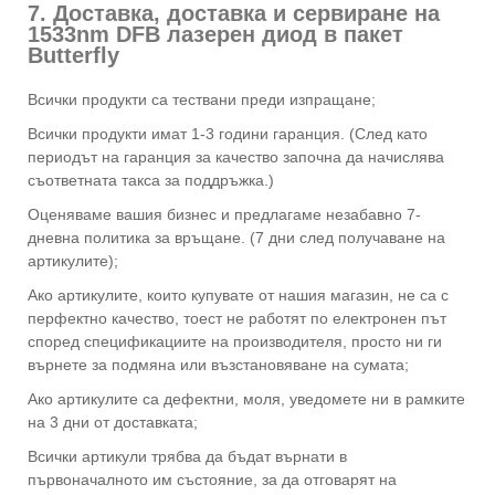
7. Доставка, доставка и сервиране на
1533nm DFB лазерен диод в пакет
Butterfly
Всички продукти са тествани преди изпращане;
Всички продукти имат 1-3 години гаранция. (След като
периодът на гаранция за качество започна да начислява
съответната такса за поддръжка.)
Оценяваме вашия бизнес и предлагаме незабавно 7-
дневна политика за връщане. (7 дни след получаване на
артикулите);
Ако артикулите, които купувате от нашия магазин, не са с
перфектно качество, тоест не работят по електронен път
според спецификациите на производителя, просто ни ги
върнете за подмяна или възстановяване на сумата;
Ако артикулите са дефектни, моля, уведомете ни в рамките
на 3 дни от доставката;
Всички артикули трябва да бъдат върнати в
първоначалното им състояние, за да отговарят на