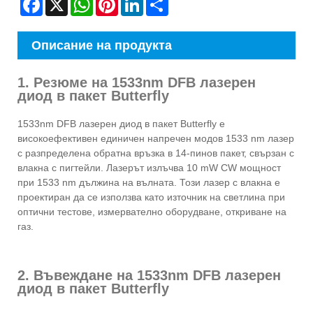
Описание на продукта
1. Резюме на 1533nm DFB лазерен
диод в пакет Butterfly
1533nm DFB лазерен диод в пакет Butterfly е
високоефективен единичен напречен модов 1533 nm лазер
с разпределена обратна връзка в 14-пинов пакет, свързан с
влакна с пигтейли. Лазерът излъчва 10 mW CW мощност
при 1533 nm дължина на вълната. Този лазер с влакна е
проектиран да се използва като източник на светлина при
оптични тестове, измервателно оборудване, откриване на
газ.
2. Въвеждане на 1533nm DFB лазерен
диод в пакет Butterfly