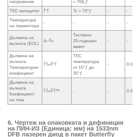
напрежение
= 70â„ƒ
TEC капацитет
Î”Т
Tc = 70°ƒ
-
-
Температура
-
-
-
-
на термистора
Тествано
Дължина на
â–³Î»
25-годишен
-
-
вълната (EOL)
живот
Дължина на
TEC
вълната
температура
Î”Î»/Î”T
-
0.09
Температурен
от 15°ƒ до
коефициент
35°ƒ
Дължина на
вълната
Î”Î»/Î”Î™
-
-
0.01
Коефициент
на тока
6. Чертеж на опаковката и дефиниция
на ПИН-ИЗ (Единица: мм) на 1533nm
DFB лазерен диод в пакет Butterfly