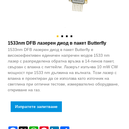
1533nm DFB лазерен диод в пакет Butterfly
1533nm DFB лазерен диод в пакет Butterfly е
високоефективен единичен напречен модов 1533 nm
лазер с разпределена обратна връзка в 14-пинов пакет,
свързан с влакна с пигтейли. Лазерът излъчва 10 mW CW
мощност при 1533 nm дължина на вълната. Този лазер с
влакна е проектиран да се използва като източник на
светлина при оптични тестове, измервателно оборудване,
откриване на газ.
Изпратете запитване
Facebook
X
WhatsApp
Pinterest
LinkedIn
Share