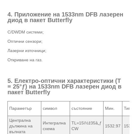
4. Приложение на 1533nm DFB лазерен
диод в пакет Butterfly
C/DWDM системи;
Оптични сензори;
Лазерни източници;
Откриване на газ.
5. Електро-оптични характеристики (T
= 25°ƒ) на 1533nm DFB лазерен диод в
пакет Butterfly
Параметър
символ
състояние
Мин.
Тип.
Централна
Интегрална
TL=15ï½ž35â„ƒ
дължина на
1532.97
1533
схема
CW
вълната