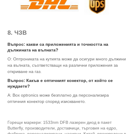
8. ЧЗВ
Въпрос: какви са приложенията и точността на
дължината на вълната?
О: Оптрониката на кутията може да осигури много дължини
на вълната, съответстващи на различни приложения за
откриване на газ.
Въпрос: Какъв е оптичният конектор, от който се
нуждаете?
A: Box optronics може безплатно да персонализира
оптичния конектор според изискването.
Горещи маркери: 1533nm DFB лазерен диод в пакет
Butterfly, производители, доставчици, търговия на едро,
фабрика, персонализирани, насипни, Китай, произведени в