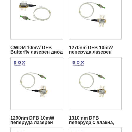
CWDM 10mW DFB
1270nm DFB 10mW
Butterfly лазерен диод
пеперуда лазерен
с TEC за
диод
телекомуникации
1290nm DFB 10mW
1310 nm DFB
пеперуда лазерен
пеперуда с влакна,
диод
свързан лазерен
диод