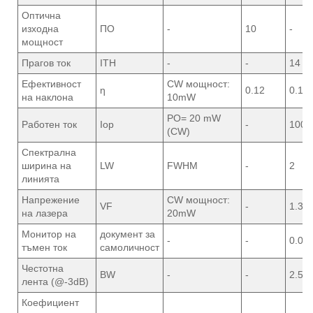
Оптична
изходна
ПО
-
10
-
мощност
Прагов ток
ITH
-
-
14
Ефективност
CW мощност:
ƞ
0.12
0.15
на наклона
10mW
PO= 20 mW
Работен ток
Iop
-
100
(CW)
Спектрална
ширина на
LW
FWHM
-
2
линията
Напрежение
CW мощност:
VF
-
1.3
на лазера
20mW
Монитор на
документ за
-
-
0.01
тъмен ток
самоличност
Честотна
BW
-
-
2.5
лента (@-3dB)
Коефициент