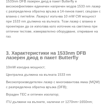
1533nm DFB лазерен диод в пакет Butterfly е
високоефективен единичен напречен модов 1533 nm лазер
с разпределена обратна връзка в 14-пинов пакет, свързан с
влакна с пигтейли. Лазерът излъчва 10 mW CW мощност
при 1533 nm дължина на вълната. Този лазер с влакна е
проектиран да се използва като източник на светлина при
оптични тестове, измервателно оборудване, откриване на
газ.
3. Характеристики на 1533nm DFB
лазерен диод в пакет Butterfly
10mW изходна мощност;
Централна дължина на вълната 1533 nm
Високопроизводителен лазер с многоквантова ямка (MQW)
с разпределена обратна връзка (DFB);
Вграден TEC и оптичен изолатор;
ITU дължини на вълните, налични от 1270nm~1650nm;