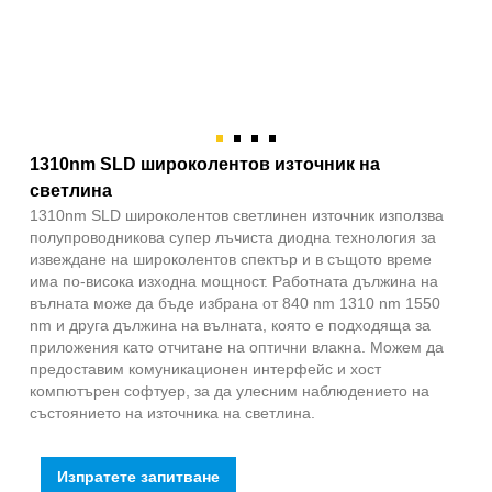
1310nm SLD широколентов източник на
светлина
1310nm SLD широколентов светлинен източник използва
полупроводникова супер лъчиста диодна технология за
извеждане на широколентов спектър и в същото време
има по-висока изходна мощност. Работната дължина на
вълната може да бъде избрана от 840 nm 1310 nm 1550
nm и друга дължина на вълната, която е подходяща за
приложения като отчитане на оптични влакна. Можем да
предоставим комуникационен интерфейс и хост
компютърен софтуер, за да улесним наблюдението на
състоянието на източника на светлина.
Изпратете запитване