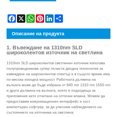
Facebook
X
WhatsApp
Pinterest
LinkedIn
Share
Описание на продукта
1. Въвеждане на 1310nm SLD
широколентов източник на светлина
1310nm SLD широколентов светлинен източник използва
полупроводникова супер лъчиста диодна технология за
извеждане на широколентов спектър и в същото време има
по-висока изходна мощност. Работната дължина на
вълната може да бъде избрана от 840 nm 1310 nm 1550 nm
и друга дължина на вълната, която е подходяща за
приложения като отчитане на оптични влакна. Можем да
предоставим комуникационен интерфейс и хост
компютърен софтуер, за да улесним наблюдението на
състоянието на източника на светлина.