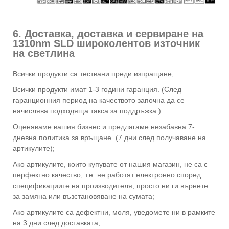
6. Доставка, доставка и сервиране на
1310nm SLD широколентов източник
на светлина
Всички продукти са тествани преди изпращане;
Всички продукти имат 1-3 години гаранция. (След
гаранционния период на качеството започна да се
начислява подходяща такса за поддръжка.)
Оценяваме вашия бизнес и предлагаме незабавна 7-
дневна политика за връщане. (7 дни след получаване на
артикулите);
Ако артикулите, които купувате от нашия магазин, не са с
перфектно качество, т.е. не работят електронно според
спецификациите на производителя, просто ни ги върнете
за замяна или възстановяване на сумата;
Ако артикулите са дефектни, моля, уведомете ни в рамките
на 3 дни след доставката;