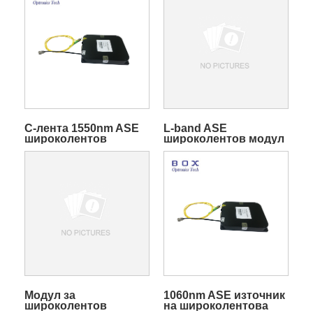
C-лента 1550nm ASE
L-band ASE
широколентов
широколентов модул
източник на светлина
за източник на
за медицински
светлина за оптичен
разтвор за
сензор
изображения
Модул за
1060nm ASE източник
широколентов
на широколентова