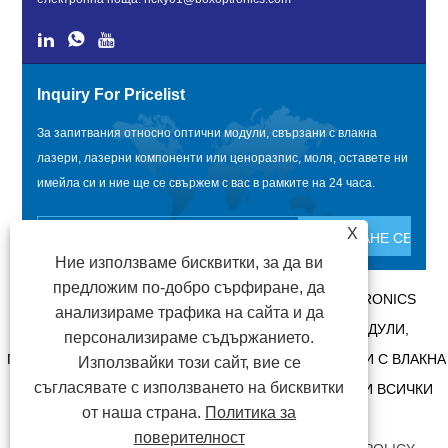
Inquiry For Pricelist
За запитвания относно оптични модули, свързани с влакна
лазери, лазерни компоненти или ценоразпис, моля, оставете ни
имейла си и ние ще се свържем с вас в рамките на 24 часа.
X
Ние използваме бисквитки, за да ви
предложим по-добро сърфиране, да
АВТОРСКО ПРАВО @ 2020 SHENZHEN BOX OPTRONICS
анализираме трафика на сайта и да
TECHNOLOGY CO., LTD. - КИТАЙ ОПТИЧНИ МОДУЛИ,
персонализираме съдържанието.
ПРОИЗВОДИТЕЛИ НА ОПТИЧНИ МОДУЛИ, СВЪРЗАНИ С ВЛАКНА
Използвайки този сайт, вие се
съгласявате с използването на бисквитки
ЛАЗЕРИ, ДОСТАВЧИЦИ НА ЛАЗЕРНИ КОМПОНЕНТИ ВСИЧКИ
от наша страна.
Политика за
ПРАВА ЗАПАЗЕНИ.
поверителност