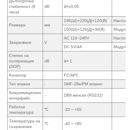
Дългосрочна
стабилност (8
dB
â¤±0,05
часа)
195(Ш)×220(Д)×120(В)
Настоле
Размери
мм
150(Ш)×125(Д)×30(В)
Модул
AC 110~240V
Настоле
Захранване
V
DC 5V/4A
Модул
Степен на
поляризация
dB
â¤ 1
(DOP)
Конектор
-
FC/APC
Тип влакна
-
SMF-28e/PM влакно
Комуникационен
-
DB9 женски (RS232)
интерфейс
Работна
℃
-20 ~ +55
температура
Температура на
℃
-40 ~ +85
съхранение