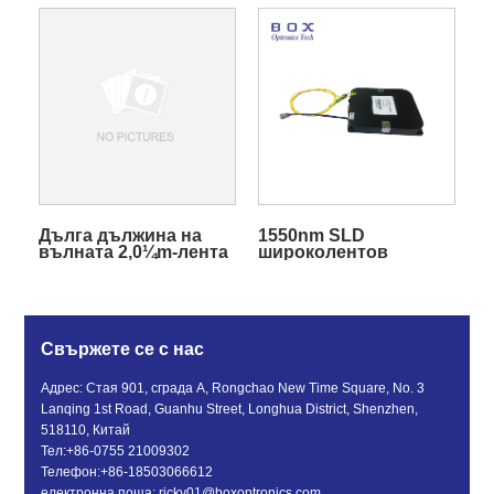
източник на светлина
светлина за
C+L с широка
производство на FBG
дължина на вълната
решетка
ASE
Дълга дължина на
1550nm SLD
вълната 2,0¼m-лента
широколентов
1850~2000nm ASE
източник на светлина
широколентов
източник на светлина
Свържете се с нас
Адрес: Стая 901, сграда A, Rongchao New Time Square, No. 3
Lanqing 1st Road, Guanhu Street, Longhua District, Shenzhen,
518110, Китай
Тел:
+86-0755 21009302
Телефон:
+86-18503066612
електронна поща:
ricky01@boxoptronics.com