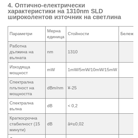
4. Оптично-електрически
характеристики на 1310nm SLD
широколентов източник на светлина
Мерна
Параметри
Стойности
Бележки
единица
Работна
дължина на
nm
1310
вълната
Изходяща
mW
1mW/5mW/10mW/15mW
мощност
Спектрална
плътност на
dBm/nm
¥-25
мощността
Спектрална
dB
< 0,2
вълна
Краткосрочна
стабилност (15
dB
â¤±0,02
минути)