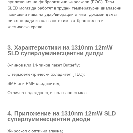
приложения на фиброоптични жироскопи (FOG). Тези
SLED могат да работят в трудни температурни диапазони,
повишени нива на удар/вибрации и имат доказан дълъг
живот поради използването им в отбранителна и
космическа среда.
3. Характеристики на 1310nm 12mW
SLD суперлуминесцентни диоди
8-пинов или 14-пинов пакет Butterfly;
С термоелектрически охладител (TEC);
SMF или PMF съединител;
Отлична надеждност, използвано стъкло.
4. Приложение на 1310nm 12mW SLD
суперлуминесцентни диоди
Жироскоп с оптични влакна;