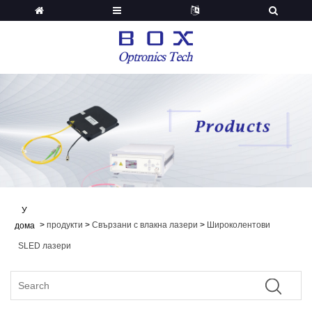
У
>
продукти
>
Свързани с влакна лазери
>
Широколентови
дома
SLED лазери