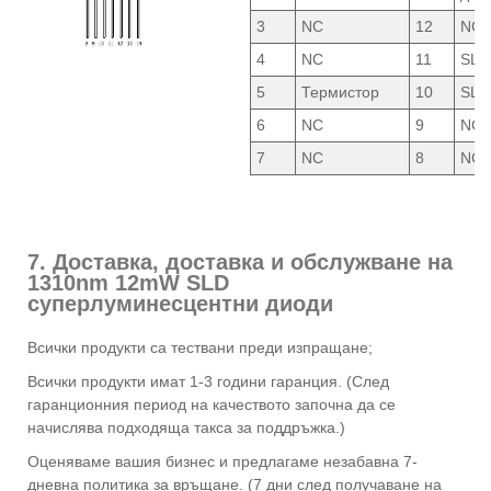
3
NC
12
NC
4
NC
11
SLD
5
Термистор
10
SLD
6
NC
9
NC
7
NC
8
NC
7. Доставка, доставка и обслужване на
1310nm 12mW SLD
суперлуминесцентни диоди
Всички продукти са тествани преди изпращане;
Всички продукти имат 1-3 години гаранция. (След
гаранционния период на качеството започна да се
начислява подходяща такса за поддръжка.)
Оценяваме вашия бизнес и предлагаме незабавна 7-
дневна политика за връщане. (7 дни след получаване на