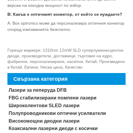
версии на изходна мощност по избор.
В: Какъв е оптичният конектор, от който се нуждаете?
A: Box optronics може да персонализира оптичния конектор
според изискванията безплатно.
Горещи маркери: 1310nm 12mW SLD суперлуминесцентни
диоди, производители, доставчици, търговия на едро,
фабрични, персонализирани, насипни, Китай, Произведено
в Китай, Евтини, Ниска цена, Качество
Свързана категория
Лазери за пеперуда DFB
FBG стабилизирани помпени лазери
Широколентови SLED лазери
Полупроводникови оптични усилватели
Високомощни диодни лазери
Коаксиални лазерни диоди с косички