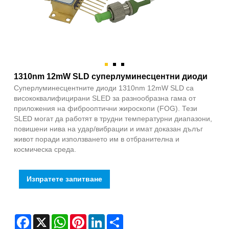
1310nm 12mW SLD суперлуминесцентни диоди
Суперлуминесцентните диоди 1310nm 12mW SLD са
висококвалифицирани SLED за разнообразна гама от
приложения на фиброоптични жироскопи (FOG). Тези
SLED могат да работят в трудни температурни диапазони,
повишени нива на удар/вибрации и имат доказан дълъг
живот поради използването им в отбранителна и
космическа среда.
Изпратете запитване
Facebook
X
WhatsApp
Pinterest
LinkedIn
Share