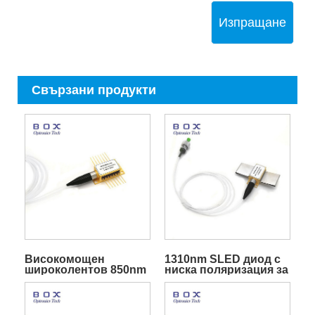
Изпращане
Свързани продукти
Високомощен
1310nm SLED диод с
широколентов 850nm
ниска поляризация за
SLED диод за
оптичен жироскоп
медицински OCT