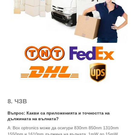
8. ЧЗВ
Въпрос: Какви са приложенията и точността на
дължината на вълната?
A: Box optronics може да осигури 830nm 850nm 1310nm
1550nm и 1610nm дължина на вълната, 1mW до 15mW