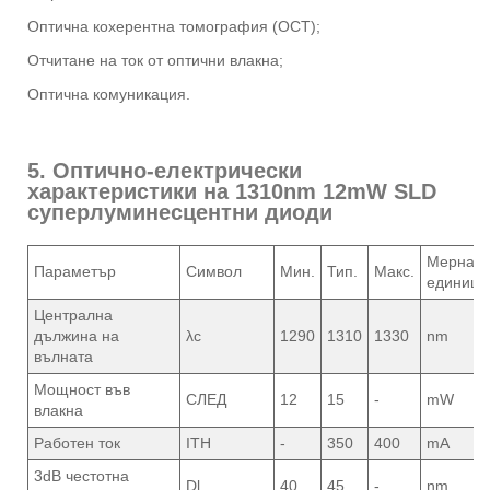
Оптична кохерентна томография (OCT);
Отчитане на ток от оптични влакна;
Оптична комуникация.
5. Оптично-електрически
характеристики на 1310nm 12mW SLD
суперлуминесцентни диоди
Мерна
Параметър
Символ
Мин.
Тип.
Макс.
единица
Централна
дължина на
λc
1290
1310
1330
nm
вълната
Мощност във
СЛЕД
12
15
-
mW
влакна
Работен ток
ITH
-
350
400
mA
3dB честотна
Dl
40
45
-
nm