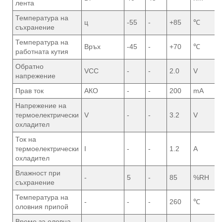
лента
Температура на
ц
-55
-
+85
℃
съхранение
Температура на
Връх
-45
-
+70
℃
работната кутия
Обратно
VCC
-
-
2.0
V
напрежение
Прав ток
АКО
-
-
200
mA
Напрежение на
термоелектрически
V
-
-
3.2
V
охладител
Ток на
термоелектрически
I
-
-
1.2
A
охладител
Влажност при
-
5
-
85
%RH
съхранение
Температура на
-
-
-
260
℃
оловния припой
Време за оловна