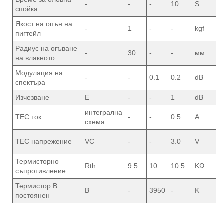
-
-
-
10
S
спойка
Якост на опън на
-
1
-
-
kgf
пигтейл
Радиус на огъване
-
30
-
-
мм
на влакното
Модулация на
-
-
0.1
0.2
dB
спектъра
Изчезване
Е
-
-
1
dB
интегрална
TEC ток
-
-
0.5
A
схема
TEC напрежение
VC
-
-
3.0
V
Термисторно
Rth
9.5
10
10.5
KΩ
съпротивление
Термистор B
B
-
3950
-
K
постоянен