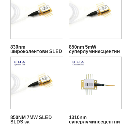
830nm
850nm 5mW
широколентови SLED
суперлуминесцентни
суперлуминесцентни
диодни SLD,
диоди
свързани с влакна
850NM 7MW SLED
1310nm
SLDS за
суперлуминесцентни
офталмологичен и
диоди SLD
медицински окт