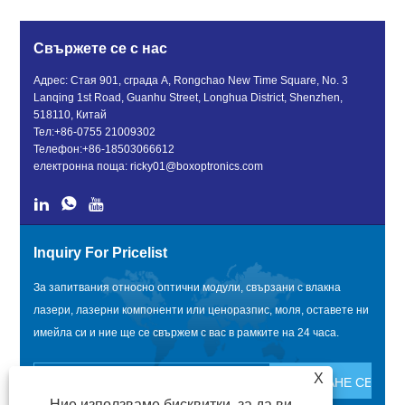
Свържете се с нас
Адрес: Стая 901, сграда A, Rongchao New Time Square, No. 3
Lanqing 1st Road, Guanhu Street, Longhua District, Shenzhen,
518110, Китай
Тел:
+86-0755 21009302
Телефон:
+86-18503066612
електронна поща:
ricky01@boxoptronics.com
Inquiry For Pricelist
За запитвания относно оптични модули, свързани с влакна
лазери, лазерни компоненти или ценоразпис, моля, оставете ни
имейла си и ние ще се свържем с вас в рамките на 24 часа.
X
Ние използваме бисквитки, за да ви