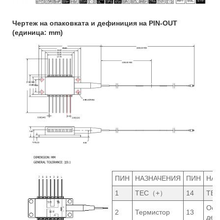
Чертеж на опаковката и дефиниция на PIN-OUT
(единица: mm)
ПИН
НАЗНАЧЕНИЯ
ПИН
НАЗ
1
TEC（+）
14
TE
Осн
2
Термистор
13
дел