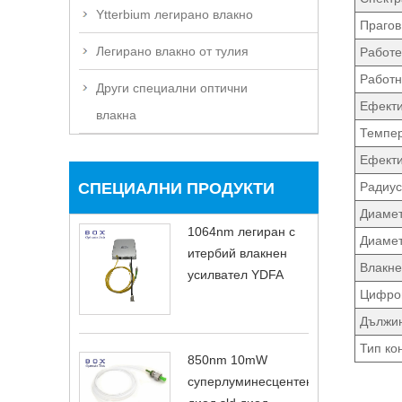
Ytterbium легирано влакно
Прагов
Легирано влакно от тулия
Работе
Работн
Други специални оптични
Ефекти
влакна
Темпер
Ефекти
СПЕЦИАЛНИ ПРОДУКТИ
Радиус
Диамет
1064nm легиран с
Диамет
итербий влакнен
Влакне
усилвател YDFA
Цифров
Дължин
Тип ко
850nm 10mW
суперлуминесцентен