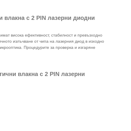
 влакна с 2 PIN лазерни диодни
имат висока ефективност, стабилност и превъзходно
чното излъчване от чипа на лазерния диод в изходно
икрооптика. Процедурите за проверка и изгаряне
ични влакна с 2 PIN лазерни