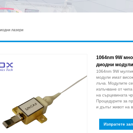
иодни лазери
1064nm 9W мно
диодни модул
1064nm 9W мултим
модули имат висок
лъча. Модулите се
излъчване от чипа
на сърцевината чр
Процедурите за пр
и дълъг живот на 
Изпратете за