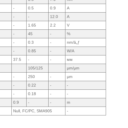
-
0.5
0.9
A
-
-
12.0
A
-
1.65
2.2
V
-
45
-
%
-
0.3
-
nm/â„ƒ
-
0.85
-
W/A
37.5
-
-
мм
105/125
µm/µm
-
250
-
µm
-
0.22
-
-
-
0.18
-
-
0.9
-
-
m
Null, FC/PC, SMA905
-