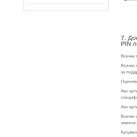
7. Д
PIN 
Всички 
Всички 
за подд
Оценява
Ако арт
специфи
Ако арт
Всички 
замяна;
Купувач