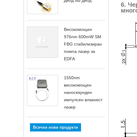
диод sld диод
6. Ч
мног
Високомощен
976nm 600mW SM
FBG стабилизиран
помпа лазер за
EDFA
1550nm
високомощен
наносекунден
импулсен влакнест
лазер
Всички нови продукти