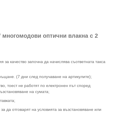
W многомодови оптични влакна с 2
ия за качество започна да начислява съответната такса
ъщане. (7 дни след получаване на артикулите);
тво, тоест не работят по електронен път според
ъзстановяване на сумата;
тавката;
за да отговарят на условията за възстановяване или