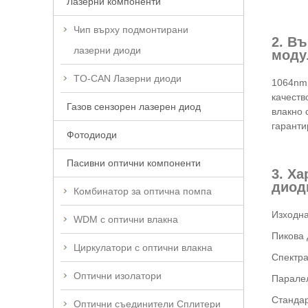
Лазерни компоненти
Чип върху подмонтирани
2. В
лазерни диоди
моду
TO-CAN Лазерни диоди
1064nm 
качеств
Газов сензорен лазерен диод
влакно 
гаранти
Фотодиоди
Пасивни оптични компоненти
3. Х
диод
Комбинатор за оптична помпа
Изходна 
WDM с оптични влакна
Пикова 
Циркулатори с оптични влакна
Спектра
Оптични изолатори
Паралел
Стандар
Оптични съединители Сплитери