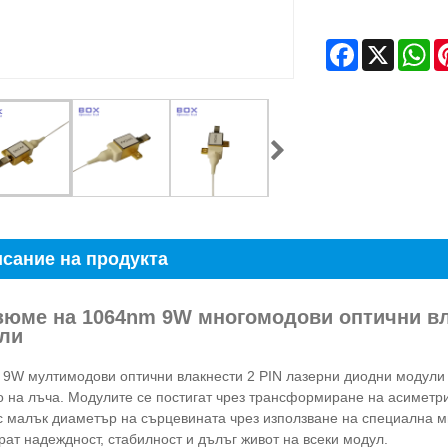
Facebook
X
Wh
сание на продукта
езюме на 1064nm 9W многомодови оптични вл
ли
9W мултимодови оптични влакнести 2 PIN лазерни диодни модули 
о на лъча. Модулите се постигат чрез трансформиране на асиметри
с малък диаметър на сърцевината чрез използване на специална м
рат надеждност, стабилност и дълъг живот на всеки модул.