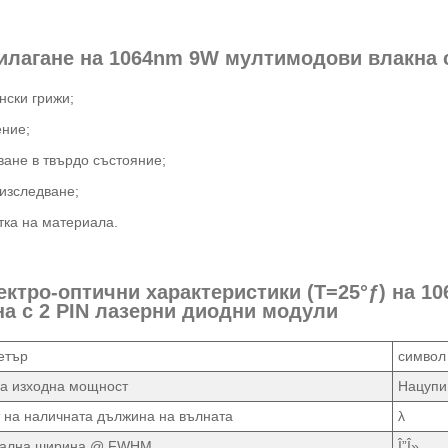
рилагане на 1064nm 9W мултимодови влакна 
ски грижи;
ние;
ане в твърдо състояние;
изследване;
ка на материала.
лектро-оптични характеристики (T=25°ƒ) на 
на с 2 PIN лазерни диодни модули
етър
символ
а изходна мощност
Нацупи
 на наличната дължина на вълната
λ
рална ширина @ FWHM
Î”Î»