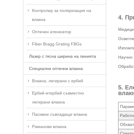
Контролер за поляризация на
4. П
влакна
Медицин
Оптичен атенюатор
Осветле
Fiber Bragg Grating FBGs
Изпомпв
Лазер с тясна ширина на линията
Научно 
Обработ
Специални оптични влакна
Влакна, легирани с ербий
5. Е
влак
Ербий-итербий съвместно
легирани влакна
Парам
Пасивни съвпадащи влакна
Работн
Обхват
Раманови влакна
Спект