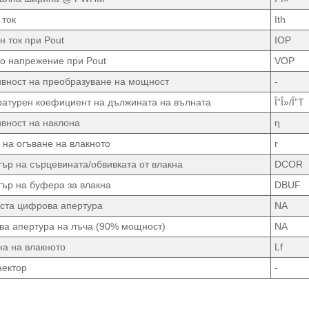
 ток
Ith
н ток при Pout
IOP
о напрежение при Pout
VOP
вност на преобразуване на мощност
-
атурен коефициент на дължината на вълната
Î”Î»/Î”T
вност на наклона
η
 на огъване на влакното
r
ър на сърцевината/обвивката от влакна
DCOR
ър на буфера за влакна
DBUF
ста цифрова апертура
NA
а апертура на лъча (90% мощност)
NA
а на влакното
Lf
нектор
-