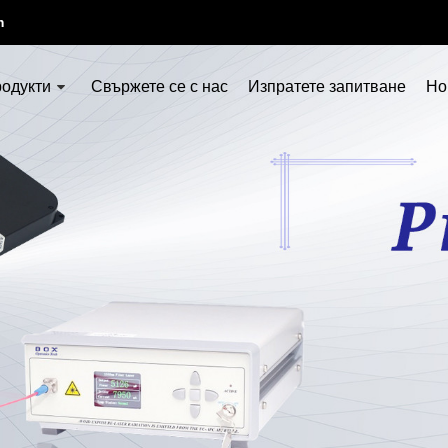
m
родукти
Свържете се с нас
Изпратете запитване
Но