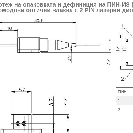
ертеж на опаковката и дефиниция на ПИН-ИЗ 
омодови оптични влакна с 2 PIN лазерни ди
ПИН
1
2