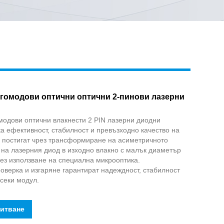
Live
гомодови оптични оптични 2-пинови лазерни
и
одови оптични влакнести 2 PIN лазерни диодни
а ефективност, стабилност и превъзходно качество на
 постигат чрез трансформиране на асиметричното
 на лазерния диод в изходно влакно с малък диаметър
ез използване на специална микрооптика.
оверка и изгаряне гарантират надеждност, стабилност
всеки модул.
питване