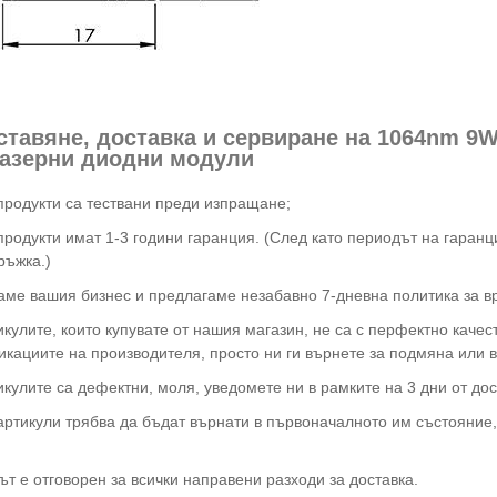
оставяне, доставка и сервиране на 1064nm 9
лазерни диодни модули
продукти са тествани преди изпращане;
продукти имат 1-3 години гаранция. (След като периодът на гаранц
ръжка.)
ме вашия бизнес и предлагаме незабавно 7-дневна политика за вр
икулите, които купувате от нашия магазин, не са с перфектно качес
кациите на производителя, просто ни ги върнете за подмяна или в
икулите са дефектни, моля, уведомете ни в рамките на 3 дни от дос
артикули трябва да бъдат върнати в първоначалното им състояние, 
ът е отговорен за всички направени разходи за доставка.