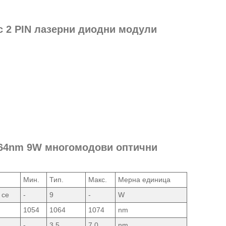
с 2 PIN лазерни диодни модули
1064nm 9W многомодови оптични
Мин.
Тип.
Макс.
Мерна единица
 се
-
9
-
W
1054
1064
1074
nm
-
3.5
7.0
nm