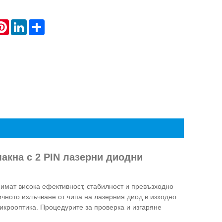
atsApp
Pinterest
LinkedIn
Share
акна с 2 PIN лазерни диодни
имат висока ефективност, стабилност и превъзходно
чното излъчване от чипа на лазерния диод в изходно
икрооптика. Процедурите за проверка и изгаряне