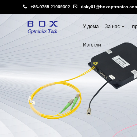
+86-0755 21009302
ricky01@boxoptronics.co
У дома
За нас
п
Изтегли