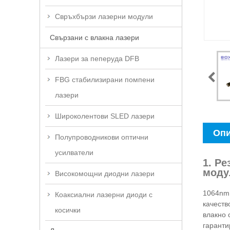
Свръхбързи лазерни модули
Свързани с влакна лазери
Лазери за пеперуда DFB
FBG стабилизирани помпени
лазери
Широколентови SLED лазери
Опи
Полупроводникови оптични
усилватели
1. Р
моду
Високомощни диодни лазери
1064nm 
Коаксиални лазерни диоди с
качеств
косички
влакно 
гаранти