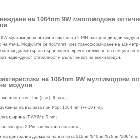
ъвеждане на 1064nm 9W многомодови оптични
ли
9W мултимодови оптични влакнести 2 PIN лазерни диодни модули 
о на лъча. Модулите се постигат чрез трансформиране на асиметри
с малък диаметър на сърцевината чрез използване на специална м
рат надеждност, стабилност и дълъг живот на всеки модул.
арактеристики на 1064nm 9W мултимодови опт
ни модули
мощност c.w. Поп (c.w.): 9 вата;
дължина на вълната при Pop: 1064 nm (+/-10 nm);
лна ширина (FWHM): 5 nm;
на заварка 2-Pin запечатана опаковка;
тна централна дължина на вълната 915nm/940nm/975nm/1064nm.