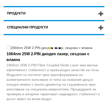
ПРОДУКТИ
СПЕЦИАЛНИ ПРОДУКТИ
1064nm 25W 2-PIN диоден лазер, свързан с
влакна
1064nm 25W 2-PIN Fiber Coupled Diode Laser има висока
ефективност, стабилност и превъзходно качество на лъча.
Модулите се постигат чрез трансформиране на
асиметричното излъчване от чипа на лазерния диод в
изходно влакно с малък диаметър на сърцевината чрез
използване на специална микрооптика. Процедурите за
проверка и изгаряне гарантират надеждност, стабилност и
дълъг живот на всеки модул.