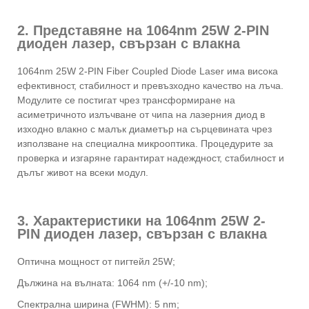
2. Представяне на 1064nm 25W 2-PIN
диоден лазер, свързан с влакна
1064nm 25W 2-PIN Fiber Coupled Diode Laser има висока
ефективност, стабилност и превъзходно качество на лъча.
Модулите се постигат чрез трансформиране на
асиметричното излъчване от чипа на лазерния диод в
изходно влакно с малък диаметър на сърцевината чрез
използване на специална микрооптика. Процедурите за
проверка и изгаряне гарантират надеждност, стабилност и
дълъг живот на всеки модул.
3. Характеристики на 1064nm 25W 2-
PIN диоден лазер, свързан с влакна
Оптична мощност от пигтейл 25W;
Дължина на вълната: 1064 nm (+/-10 nm);
Спектрална ширина (FWHM): 5 nm;