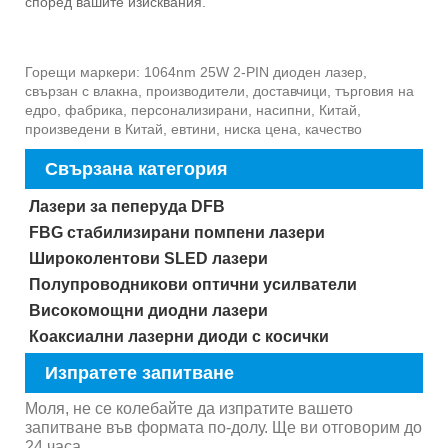
според вашите изисквания.
Горещи маркери: 1064nm 25W 2-PIN диоден лазер,
свързан с влакна, производители, доставчици, търговия на
едро, фабрика, персонализирани, насипни, Китай,
произведени в Китай, евтини, ниска цена, качество
Свързана категория
Лазери за пеперуда DFB
FBG стабилизирани помпени лазери
Широколентови SLED лазери
Полупроводникови оптични усилватели
Високомощни диодни лазери
Коаксиални лазерни диоди с косички
Изпратете запитване
Моля, не се колебайте да изпратите вашето
запитване във формата по-долу. Ще ви отговорим до
24 часа.