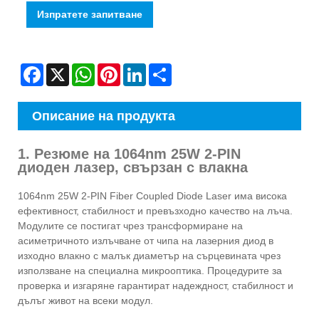
Изпратете запитване
Facebook
X
WhatsApp
Pinterest
LinkedIn
Share
Описание на продукта
1. Резюме на 1064nm 25W 2-PIN
диоден лазер, свързан с влакна
1064nm 25W 2-PIN Fiber Coupled Diode Laser има висока
ефективност, стабилност и превъзходно качество на лъча.
Модулите се постигат чрез трансформиране на
асиметричното излъчване от чипа на лазерния диод в
изходно влакно с малък диаметър на сърцевината чрез
използване на специална микрооптика. Процедурите за
проверка и изгаряне гарантират надеждност, стабилност и
дълъг живот на всеки модул.