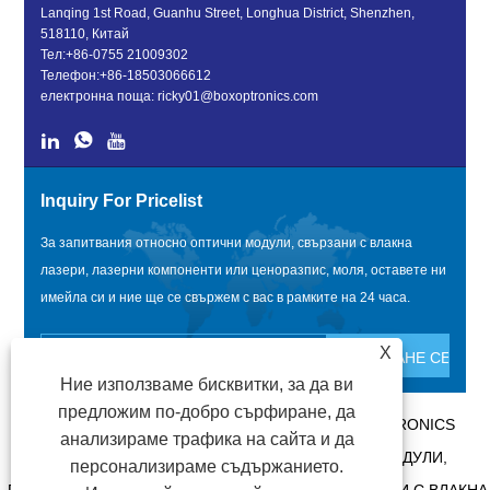
Lanqing 1st Road, Guanhu Street, Longhua District, Shenzhen,
518110, Китай
Тел:
+86-0755 21009302
Телефон:
+86-18503066612
електронна поща:
ricky01@boxoptronics.com
Inquiry For Pricelist
За запитвания относно оптични модули, свързани с влакна
лазери, лазерни компоненти или ценоразпис, моля, оставете ни
имейла си и ние ще се свържем с вас в рамките на 24 часа.
X
Ние използваме бисквитки, за да ви
предложим по-добро сърфиране, да
АВТОРСКО ПРАВО @ 2020 SHENZHEN BOX OPTRONICS
анализираме трафика на сайта и да
TECHNOLOGY CO., LTD. - КИТАЙ ОПТИЧНИ МОДУЛИ,
персонализираме съдържанието.
ПРОИЗВОДИТЕЛИ НА ОПТИЧНИ МОДУЛИ, СВЪРЗАНИ С ВЛАКНА