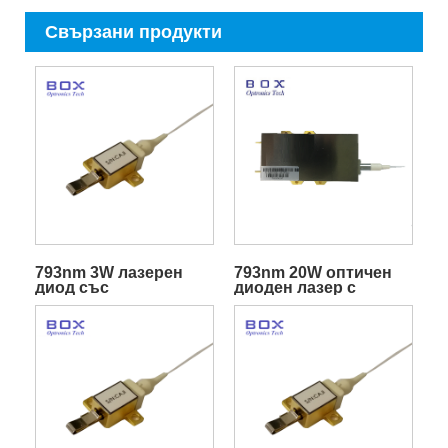
Свързани продукти
793nm 3W лазерен
793nm 20W оптичен
диод със
диоден лазер с
стабилизирана
висока яркост
влакнеста помпа с
дължина на вълната