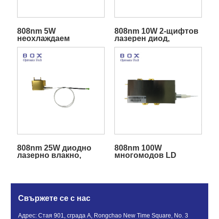
808nm 5W
808nm 10W 2-щифтов
неохлаждаем
лазерен диод,
многомодов лазерен
свързан с влакна
диоден модул
808nm 25W диодно
808nm 100W
лазерно влакно,
многомодов LD
свързано за източник
диоден лазер,
на помпа
свързан с влакна
Свържете се с нас
Адрес: Стая 901, сграда A, Rongchao New Time Square, No. 3