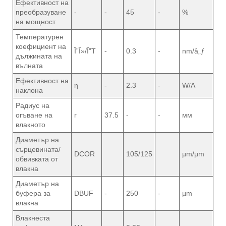
Ефективност на
преобразуване
-
-
45
-
%
на мощност
Температурен
коефициент на
Î”Î»/Î”T
-
0.3
-
nm/â„ƒ
дължината на
вълната
Ефективност на
η
-
2.3
-
W/A
наклона
Радиус на
огъване на
r
37.5
-
-
мм
влакното
Диаметър на
сърцевината/
DCOR
105/125
µm/µm
обвивката от
влакна
Диаметър на
буфера за
DBUF
-
250
-
µm
влакна
Влакнеста