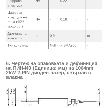
цифрова
NA
-
0.22
-
-
апертура
Цифрова
апертура на
NA
-
0.18
-
-
лъча (90%
мощност)
Дължина на
Lf
0.9
-
-
m
влакното
Тип конектор
-
Null или SMA905
-
6. Чертеж на опаковката и дефиниция
на ПИН-ИЗ (Единица: мм) на 1064nm
25W 2-PIN диоден лазер, свързан с
влакна