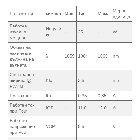
Мерна
Параметър
символ
Мин.
Тип.
Макс.
единица
Работна
Нацупи
изходна
-
25
-
W
се
мощност
Обхват на
наличната
λ
1059
1064
1069
nm
дължина на
вълната
Спектрална
ширина @
Î”Î»
-
3.5
-
nm
FWHM
Прагов ток
Ith
-
0.35
0.85
A
Работен ток
IOP
-
11.0
12.0
A
при Pout
Работно
напрежение
VOP
-
5.5
-
V
при Pout